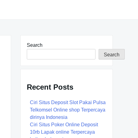
Search
Search
Recent Posts
Ciri Situs Deposit Slot Pakai Pulsa
Telkomsel Online shop Terpercaya
dirinya Indonesia
Ciri Situs Poker Online Deposit
10rb Lapak online Terpercaya