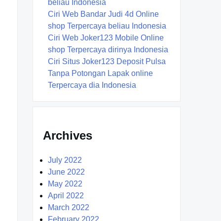
beliau Indonesia
Ciri Web Bandar Judi 4d Online
shop Terpercaya beliau Indonesia
Ciri Web Joker123 Mobile Online
shop Terpercaya dirinya Indonesia
Ciri Situs Joker123 Deposit Pulsa
Tanpa Potongan Lapak online
Terpercaya dia Indonesia
Archives
July 2022
June 2022
May 2022
April 2022
March 2022
February 2022