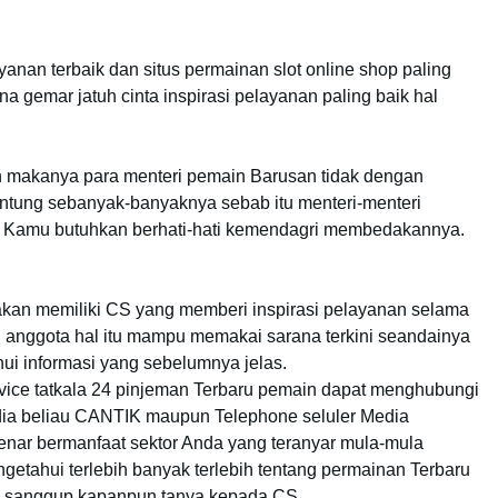
anan terbaik dan situs permainan slot online shop paling
gemar jatuh cinta inspirasi pelayanan paling baik hal
n makanya para menteri pemain Barusan tidak dengan
tung sebanyak-banyaknya sebab itu menteri-menteri
n Kamu butuhkan berhati-hati kemendagri membedakannya.
akan memiliki CS yang memberi inspirasi pelayanan selama
i anggota hal itu mampu memakai sarana terkini seandainya
ui informasi yang sebelumnya jelas.
ice tatkala 24 pinjeman Terbaru pemain dapat menghubungi
dia beliau CANTIK maupun Telephone seluler Media
enar bermanfaat sektor Anda yang teranyar mula-mula
ngetahui terlebih banyak terlebih tentang permainan Terbaru
a sanggup kapanpun tanya kepada CS.