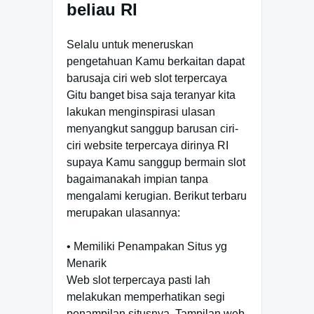
beliau RI
Selalu untuk meneruskan
pengetahuan Kamu berkaitan dapat
barusaja ciri web slot terpercaya
Gitu banget bisa saja teranyar kita
lakukan menginspirasi ulasan
menyangkut sanggup barusan ciri-
ciri website terpercaya dirinya RI
supaya Kamu sanggup bermain slot
bagaimanakah impian tanpa
mengalami kerugian. Berikut terbaru
merupakan ulasannya:
• Memiliki Penampakan Situs yg
Menarik
Web slot terpercaya pasti lah
melakukan memperhatikan segi
penampilan situsnya. Tampilan web