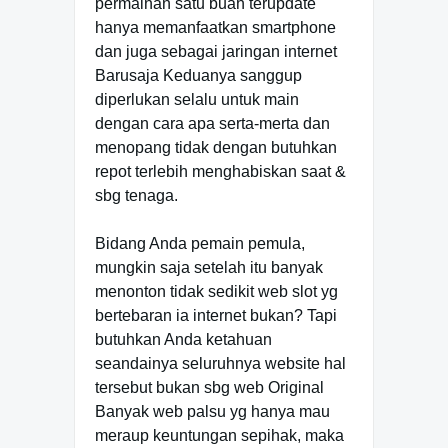
permainan satu buah terupdate
hanya memanfaatkan smartphone
dan juga sebagai jaringan internet
Barusaja Keduanya sanggup
diperlukan selalu untuk main
dengan cara apa serta-merta dan
menopang tidak dengan butuhkan
repot terlebih menghabiskan saat &
sbg tenaga.
Bidang Anda pemain pemula,
mungkin saja setelah itu banyak
menonton tidak sedikit web slot yg
bertebaran ia internet bukan? Tapi
butuhkan Anda ketahuan
seandainya seluruhnya website hal
tersebut bukan sbg web Original
Banyak web palsu yg hanya mau
meraup keuntungan sepihak, maka