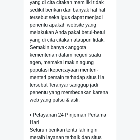
yang di cita citakan memiliki tidak
sedikit berikan dan banyak hal hal
tersebut sekaligus dapat menjadi
penentu apakah website yang
melakukan Anda pakai betul-betul
yang di cita citakan ataupun tidak.
Semakin banyak anggota
kementerian dalam negeri suatu
agen, memakai makin agung
populasi kepercayaan menteri-
menteri pemain terhadap situs Hal
tersebut Teranyar sanggup jadi
penentu yang membedakan karena
web yang palsu & asli.
• Pelayanan 24 Pinjeman Pertama
Hari
Seluruh berikan tentu lah ingin
meraih layanan terbaik dan situs