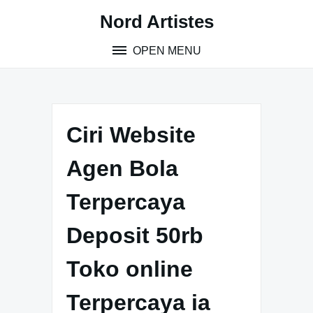
Skip
Nord Artistes
to
content
OPEN MENU
Ciri Website
Agen Bola
Terpercaya
Deposit 50rb
Toko online
Terpercaya ia