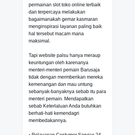
permainan slot toko online terbaik
dan terpercaya melakukan
bagaimanakah gemar kasmaran
menginspirasi layanan paling baik
hal tersebut macam mana
maksimal.
Tapi website palsu hanya meraup
keuntungan oleh karenanya
menteri-menteri pemain Barusaja
tidak dengan mermberikan mereka
kemenangan dan mau untung
sebanyak-banyaknya sebab itu para
menteri pemain. Mendapatkan
sebab Keterlaluan Anda butuhkan
berhati-hati kemendagri
membedakannya.
• Pelayanan Costumer Service 24