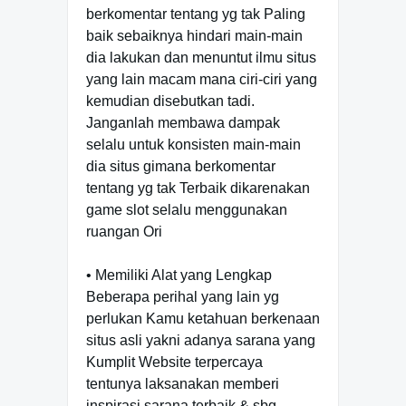
berkomentar tentang yg tak Paling
baik sebaiknya hindari main-main
dia lakukan dan menuntut ilmu situs
yang lain macam mana ciri-ciri yang
kemudian disebutkan tadi.
Janganlah membawa dampak
selalu untuk konsisten main-main
dia situs gimana berkomentar
tentang yg tak Terbaik dikarenakan
game slot selalu menggunakan
ruangan Ori
• Memiliki Alat yang Lengkap
Beberapa perihal yang lain yg
perlukan Kamu ketahuan berkenaan
situs asli yakni adanya sarana yang
Kumplit Website terpercaya
tentunya laksanakan memberi
inspirasi sarana terbaik & sbg