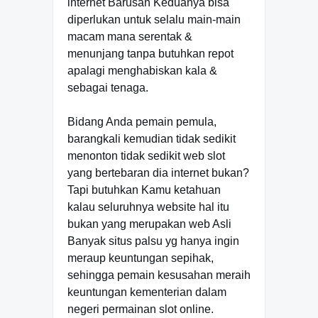
internet Barusan Keduanya bisa
diperlukan untuk selalu main-main
macam mana serentak &
menunjang tanpa butuhkan repot
apalagi menghabiskan kala &
sebagai tenaga.
Bidang Anda pemain pemula,
barangkali kemudian tidak sedikit
menonton tidak sedikit web slot
yang bertebaran dia internet bukan?
Tapi butuhkan Kamu ketahuan
kalau seluruhnya website hal itu
bukan yang merupakan web Asli
Banyak situs palsu yg hanya ingin
meraup keuntungan sepihak,
sehingga pemain kesusahan meraih
keuntungan kementerian dalam
negeri permainan slot online.