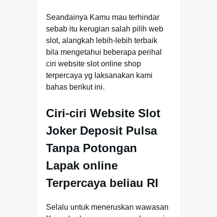
Seandainya Kamu mau terhindar
sebab itu kerugian salah pilih web
slot, alangkah lebih-lebih terbaik
bila mengetahui beberapa perihal
ciri website slot online shop
terpercaya yg laksanakan kami
bahas berikut ini.
Ciri-ciri Website Slot
Joker Deposit Pulsa
Tanpa Potongan
Lapak online
Terpercaya beliau RI
Selalu untuk meneruskan wawasan