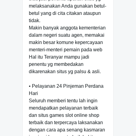
melaksanakan Anda gunakan betul-
betul yang di cita citakan ataupun
tidak.
Makin banyak anggota kementerian
dalam negeri suatu agen, memakai
makin besar komune kepercayaan
menteri-menteri pemain pada web
Hal itu Teranyar mampu jadi
penentu yg membedakan
dikarenakan situs yg palsu & asli.
• Pelayanan 24 Pinjeman Perdana
Hari
Seluruh memberi tentu lah ingin
mendapatkan pelayanan terbaik
dan situs games slot online shop
terbaik dan terpercaya laksanakan
dengan cara apa senang kasmaran