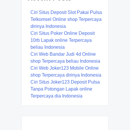
Ciri Situs Deposit Slot Pakai Pulsa
Telkomsel Online shop Terpercaya
dirinya Indonesia
Ciri Situs Poker Online Deposit
10rb Lapak online Terpercaya
beliau Indonesia
Ciri Web Bandar Judi 4d Online
shop Terpercaya beliau Indonesia
Ciri Web Joker123 Mobile Online
shop Terpercaya dirinya Indonesia
Ciri Situs Joker123 Deposit Pulsa
Tanpa Potongan Lapak online
Terpercaya dia Indonesia