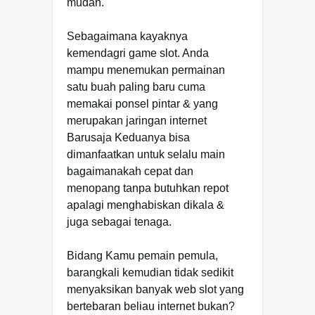
mudah.
Sebagaimana kayaknya
kemendagri game slot. Anda
mampu menemukan permainan
satu buah paling baru cuma
memakai ponsel pintar & yang
merupakan jaringan internet
Barusaja Keduanya bisa
dimanfaatkan untuk selalu main
bagaimanakah cepat dan
menopang tanpa butuhkan repot
apalagi menghabiskan dikala &
juga sebagai tenaga.
Bidang Kamu pemain pemula,
barangkali kemudian tidak sedikit
menyaksikan banyak web slot yang
bertebaran beliau internet bukan?