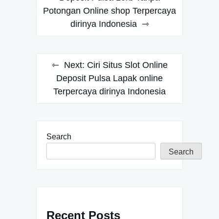
Potongan Online shop Terpercaya
dirinya Indonesia
Next:
Ciri Situs Slot Online
Deposit Pulsa Lapak online
Terpercaya dirinya Indonesia
Search
Search
Recent Posts