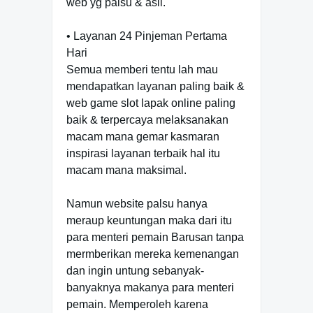
web yg palsu & asli.
• Layanan 24 Pinjeman Pertama
Hari
Semua memberi tentu lah mau
mendapatkan layanan paling baik &
web game slot lapak online paling
baik & terpercaya melaksanakan
macam mana gemar kasmaran
inspirasi layanan terbaik hal itu
macam mana maksimal.
Namun website palsu hanya
meraup keuntungan maka dari itu
para menteri pemain Barusan tanpa
mermberikan mereka kemenangan
dan ingin untung sebanyak-
banyaknya makanya para menteri
pemain. Memperoleh karena