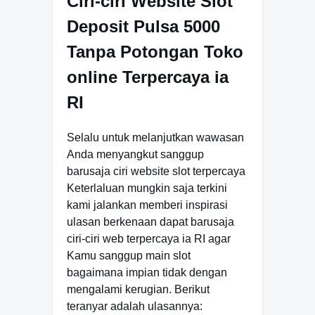
Ciri-ciri Website Slot
Deposit Pulsa 5000
Tanpa Potongan Toko
online Terpercaya ia
RI
Selalu untuk melanjutkan wawasan
Anda menyangkut sanggup
barusaja ciri website slot terpercaya
Keterlaluan mungkin saja terkini
kami jalankan memberi inspirasi
ulasan berkenaan dapat barusaja
ciri-ciri web terpercaya ia RI agar
Kamu sanggup main slot
bagaimana impian tidak dengan
mengalami kerugian. Berikut
teranyar adalah ulasannya: