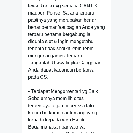
lewat kontak yg sedia ia CANTIK
maupun Ponsel Sarana terbaru
pastinya yang merupakan benar
benar bermanfaat bagian Anda yang
terbaru pertama bergabung ia
didunia slot & ingin mengetahui
terlebih tidak sedikit lebih-lebih
mengenai games Terbaru
Janganlah khawatir jika Gangguan
Anda dapat kapanpun bertanya
pada CS.
• Terdapat Mengomentari yg Baik
Sebelumnya memilih situs
terpercaya, dijamin periksa lalu
kolom berkomentar tentang yang
kepada kepada web Hal itu
Bagaimanakah banyaknya