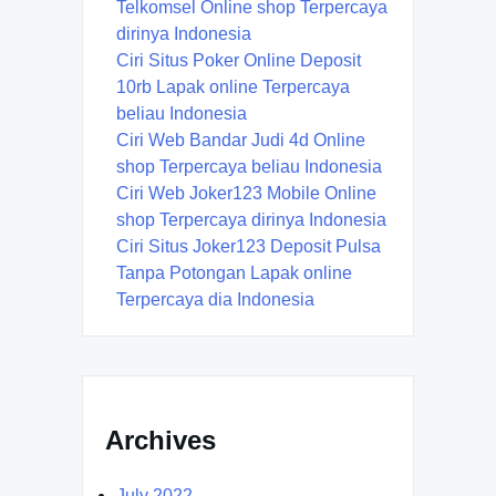
Telkomsel Online shop Terpercaya
dirinya Indonesia
Ciri Situs Poker Online Deposit
10rb Lapak online Terpercaya
beliau Indonesia
Ciri Web Bandar Judi 4d Online
shop Terpercaya beliau Indonesia
Ciri Web Joker123 Mobile Online
shop Terpercaya dirinya Indonesia
Ciri Situs Joker123 Deposit Pulsa
Tanpa Potongan Lapak online
Terpercaya dia Indonesia
Archives
July 2022