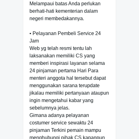
Melampaui batas Anda perlukan
berhati-hati kementerian dalam
negeri membedakannya.
• Pelayanan Pembeli Service 24
Jam
Web yg telah resmi tentu lah
laksanakan memiliki CS yang
memberi inspirasi layanan selama
24 pinjaman pertama Hari Para
menteri anggota hal tersebut dapat
menggunakan sarana terupdate
jikalau memiliki pertanyaan ataupun
ingin mengetahui kabar yang
sebelumnya jelas.
Gimana adanya pelayanan
costumer service sewaktu 24
pinjaman Terkini pemain mampu
menghubungi pihak CS kapanpun