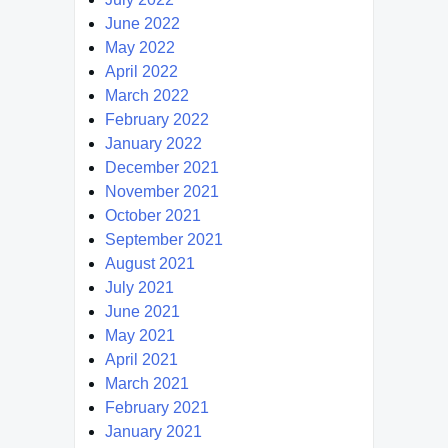
June 2022
May 2022
April 2022
March 2022
February 2022
January 2022
December 2021
November 2021
October 2021
September 2021
August 2021
July 2021
June 2021
May 2021
April 2021
March 2021
February 2021
January 2021