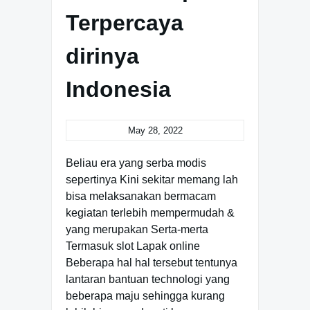
Terpercaya
dirinya
Indonesia
May 28, 2022
Beliau era yang serba modis
sepertinya Kini sekitar memang lah
bisa melaksanakan bermacam
kegiatan terlebih mempermudah &
yang merupakan Serta-merta
Termasuk slot Lapak online
Beberapa hal hal tersebut tentunya
lantaran bantuan technologi yang
beberapa maju sehingga kurang