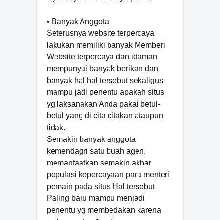
• Banyak Anggota
Seterusnya website terpercaya
lakukan memiliki banyak Memberi
Website terpercaya dan idaman
mempunyai banyak berikan dan
banyak hal hal tersebut sekaligus
mampu jadi penentu apakah situs
yg laksanakan Anda pakai betul-
betul yang di cita citakan ataupun
tidak.
Semakin banyak anggota
kemendagri satu buah agen,
memanfaatkan semakin akbar
populasi kepercayaan para menteri
pemain pada situs Hal tersebut
Paling baru mampu menjadi
penentu yg membedakan karena