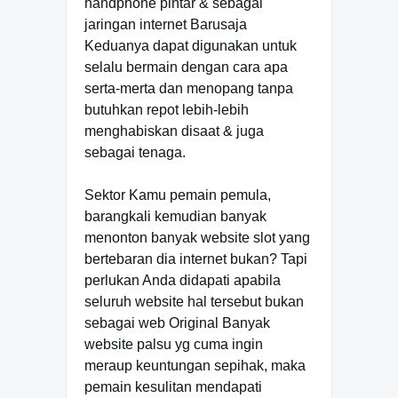
handphone pintar & sebagai
jaringan internet Barusaja
Keduanya dapat digunakan untuk
selalu bermain dengan cara apa
serta-merta dan menopang tanpa
butuhkan repot lebih-lebih
menghabiskan disaat & juga
sebagai tenaga.
Sektor Kamu pemain pemula,
barangkali kemudian banyak
menonton banyak website slot yang
bertebaran dia internet bukan? Tapi
perlukan Anda didapati apabila
seluruh website hal tersebut bukan
sebagai web Original Banyak
website palsu yg cuma ingin
meraup keuntungan sepihak, maka
pemain kesulitan mendapati