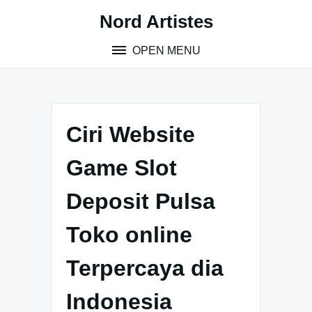
Skip
Nord Artistes
to
content
OPEN MENU
Ciri Website
Game Slot
Deposit Pulsa
Toko online
Terpercaya dia
Indonesia