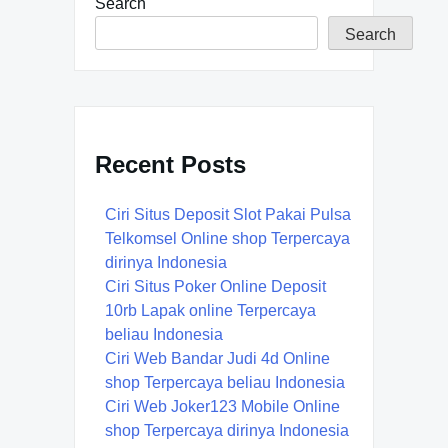
Search
Search
Recent Posts
Ciri Situs Deposit Slot Pakai Pulsa
Telkomsel Online shop Terpercaya
dirinya Indonesia
Ciri Situs Poker Online Deposit
10rb Lapak online Terpercaya
beliau Indonesia
Ciri Web Bandar Judi 4d Online
shop Terpercaya beliau Indonesia
Ciri Web Joker123 Mobile Online
shop Terpercaya dirinya Indonesia