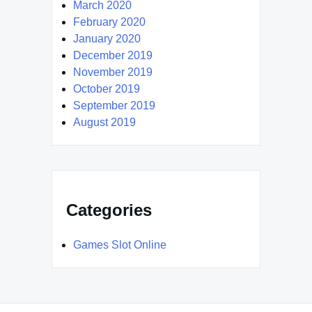
March 2020
February 2020
January 2020
December 2019
November 2019
October 2019
September 2019
August 2019
Categories
Games Slot Online