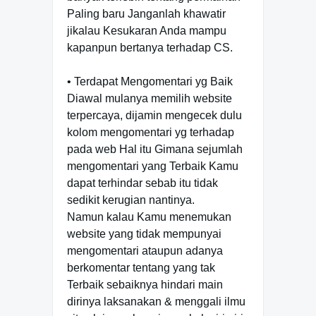
Paling baru Janganlah khawatir
jikalau Kesukaran Anda mampu
kapanpun bertanya terhadap CS.
• Terdapat Mengomentari yg Baik
Diawal mulanya memilih website
terpercaya, dijamin mengecek dulu
kolom mengomentari yg terhadap
pada web Hal itu Gimana sejumlah
mengomentari yang Terbaik Kamu
dapat terhindar sebab itu tidak
sedikit kerugian nantinya.
Namun kalau Kamu menemukan
website yang tidak mempunyai
mengomentari ataupun adanya
berkomentar tentang yang tak
Terbaik sebaiknya hindari main
dirinya laksanakan & menggali ilmu