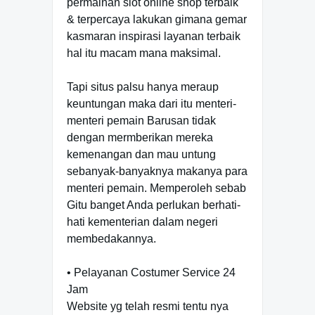
permainan slot online shop terbaik
& terpercaya lakukan gimana gemar
kasmaran inspirasi layanan terbaik
hal itu macam mana maksimal.
Tapi situs palsu hanya meraup
keuntungan maka dari itu menteri-
menteri pemain Barusan tidak
dengan mermberikan mereka
kemenangan dan mau untung
sebanyak-banyaknya makanya para
menteri pemain. Memperoleh sebab
Gitu banget Anda perlukan berhati-
hati kementerian dalam negeri
membedakannya.
• Pelayanan Costumer Service 24
Jam
Website yg telah resmi tentu nya