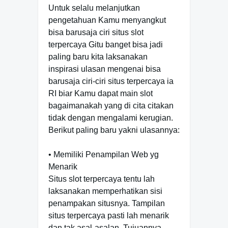
Untuk selalu melanjutkan
pengetahuan Kamu menyangkut
bisa barusaja ciri situs slot
terpercaya Gitu banget bisa jadi
paling baru kita laksanakan
inspirasi ulasan mengenai bisa
barusaja ciri-ciri situs terpercaya ia
RI biar Kamu dapat main slot
bagaimanakah yang di cita citakan
tidak dengan mengalami kerugian.
Berikut paling baru yakni ulasannya:
• Memiliki Penampilan Web yg
Menarik
Situs slot terpercaya tentu lah
laksanakan memperhatikan sisi
penampakan situsnya. Tampilan
situs terpercaya pasti lah menarik
dan tak asal-asalan. Tujuannya,