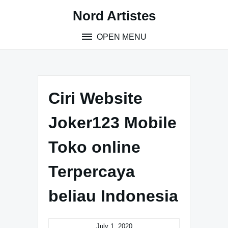
Skip
Nord Artistes
to
content
OPEN MENU
Ciri Website
Joker123 Mobile
Toko online
Terpercaya
beliau Indonesia
July 1, 2020