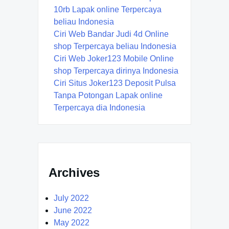
10rb Lapak online Terpercaya
beliau Indonesia
Ciri Web Bandar Judi 4d Online
shop Terpercaya beliau Indonesia
Ciri Web Joker123 Mobile Online
shop Terpercaya dirinya Indonesia
Ciri Situs Joker123 Deposit Pulsa
Tanpa Potongan Lapak online
Terpercaya dia Indonesia
Archives
July 2022
June 2022
May 2022