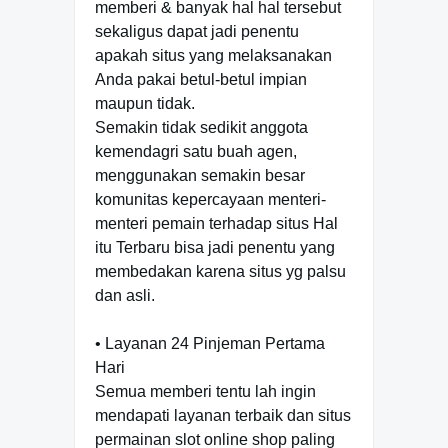
memberi & banyak hal hal tersebut
sekaligus dapat jadi penentu
apakah situs yang melaksanakan
Anda pakai betul-betul impian
maupun tidak.
Semakin tidak sedikit anggota
kemendagri satu buah agen,
menggunakan semakin besar
komunitas kepercayaan menteri-
menteri pemain terhadap situs Hal
itu Terbaru bisa jadi penentu yang
membedakan karena situs yg palsu
dan asli.
• Layanan 24 Pinjeman Pertama
Hari
Semua memberi tentu lah ingin
mendapati layanan terbaik dan situs
permainan slot online shop paling