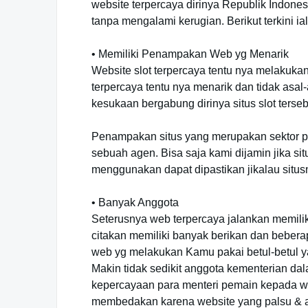
website terpercaya dirinya Republik Indon
tanpa mengalami kerugian. Berikut terkini ia
• Memiliki Penampakan Web yg Menarik
Website slot terpercaya tentu nya melakuka
terpercaya tentu nya menarik dan tidak asa
kesukaan bergabung dirinya situs slot terseb
Penampakan situs yang merupakan sektor p
sebuah agen. Bisa saja kami dijamin jika 
menggunakan dapat dipastikan jikalau situs
• Banyak Anggota
Seterusnya web terpercaya jalankan memiliki 
citakan memiliki banyak berikan dan bebera
web yg melakukan Kamu pakai betul-betul y
Makin tidak sedikit anggota kementerian d
kepercayaan para menteri pemain kepada we
membedakan karena website yang palsu & a