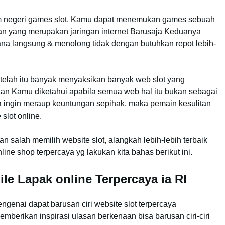
m negeri games slot. Kamu dapat menemukan games sebuah
an yang merupakan jaringan internet Barusaja Keduanya
ana langsung & menolong tidak dengan butuhkan repot lebih-
elah itu banyak menyaksikan banyak web slot yang
kan Kamu diketahui apabila semua web hal itu bukan sebagai
nya ingin meraup keuntungan sepihak, maka pemain kesulitan
lot online.
an salah memilih website slot, alangkah lebih-lebih terbaik
line shop terpercaya yg lakukan kita bahas berikut ini.
bile Lapak online Terpercaya ia RI
enai dapat barusan ciri website slot terpercaya
memberikan inspirasi ulasan berkenaan bisa barusan ciri-ciri