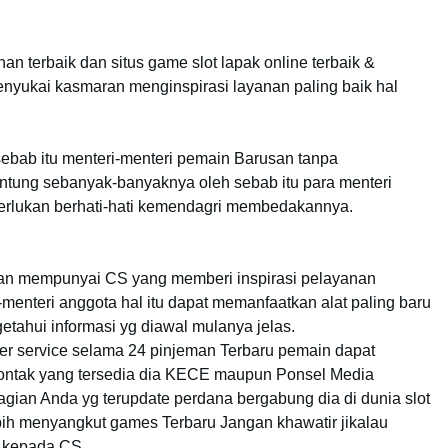
an terbaik dan situs game slot lapak online terbaik &
yukai kasmaran menginspirasi layanan paling baik hal
sebab itu menteri-menteri pemain Barusan tanpa
tung sebanyak-banyaknya oleh sebab itu para menteri
perlukan berhati-hati kemendagri membedakannya.
kan mempunyai CS yang memberi inspirasi pelayanan
menteri anggota hal itu dapat memanfaatkan alat paling baru
etahui informasi yg diawal mulanya jelas.
r service selama 24 pinjeman Terbaru pemain dapat
ontak yang tersedia dia KECE maupun Ponsel Media
agian Anda yg terupdate perdana bergabung dia di dunia slot
ebih menyangkut games Terbaru Jangan khawatir jikalau
 kepada CS.