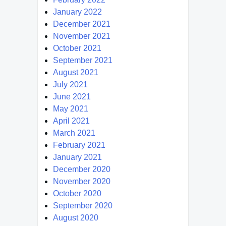
January 2022
December 2021
November 2021
October 2021
September 2021
August 2021
July 2021
June 2021
May 2021
April 2021
March 2021
February 2021
January 2021
December 2020
November 2020
October 2020
September 2020
August 2020