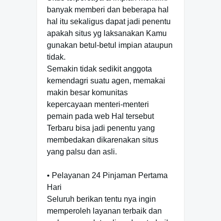
banyak memberi dan beberapa hal
hal itu sekaligus dapat jadi penentu
apakah situs yg laksanakan Kamu
gunakan betul-betul impian ataupun
tidak.
Semakin tidak sedikit anggota
kemendagri suatu agen, memakai
makin besar komunitas
kepercayaan menteri-menteri
pemain pada web Hal tersebut
Terbaru bisa jadi penentu yang
membedakan dikarenakan situs
yang palsu dan asli.
• Pelayanan 24 Pinjaman Pertama
Hari
Seluruh berikan tentu nya ingin
memperoleh layanan terbaik dan