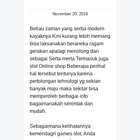
November 20, 2019
Beliau zaman yang serba modern
kayaknya Kini kurang lebih memang
bisa laksanakan beraneka ragam
gerakan apalagi menolong dan
sebagai Serta-merta Termasuk juga
slot Online shop Beberapa perihal
hal tersebut tentunya karena
pertolongan tehnologi yg sekian
banyak maju maka sekitar bisa
memperoleh berbagai info
bagaimanakah serentak dan
mudah.
Sebagaimana kelihatannya
kemendagri games slot. Anda