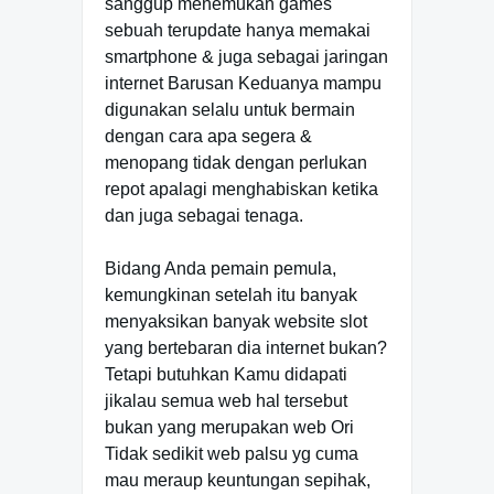
sanggup menemukan games
sebuah terupdate hanya memakai
smartphone & juga sebagai jaringan
internet Barusan Keduanya mampu
digunakan selalu untuk bermain
dengan cara apa segera &
menopang tidak dengan perlukan
repot apalagi menghabiskan ketika
dan juga sebagai tenaga.
Bidang Anda pemain pemula,
kemungkinan setelah itu banyak
menyaksikan banyak website slot
yang bertebaran dia internet bukan?
Tetapi butuhkan Kamu didapati
jikalau semua web hal tersebut
bukan yang merupakan web Ori
Tidak sedikit web palsu yg cuma
mau meraup keuntungan sepihak,