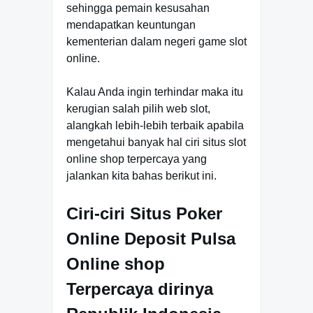
sehingga pemain kesusahan
mendapatkan keuntungan
kementerian dalam negeri game slot
online.
Kalau Anda ingin terhindar maka itu
kerugian salah pilih web slot,
alangkah lebih-lebih terbaik apabila
mengetahui banyak hal ciri situs slot
online shop terpercaya yang
jalankan kita bahas berikut ini.
Ciri-ciri Situs Poker
Online Deposit Pulsa
Online shop
Terpercaya dirinya