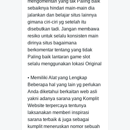
mengomentari yang tak Paling baik
sebaiknya hindari main-main dia
jalankan dan belajar situs lainnya
gimana ciri-ciri yg setelah itu
disebutkan tadi. Jangan membawa
resiko untuk selalu konsisten main
dirinya situs bagaimana
berkomentar tentang yang tidak
Paling baik lantaran game slot
selalu menggunakan lokasi Original
• Memiliki Alat yang Lengkap
Beberapa hal yang lain yg perlukan
Anda diketahui berkaitan web asli
yakni adanya sarana yang Komplit
Website terpercaya tentunya
laksanakan memberi inspirasi
sarana terbaik & juga sebagai
kumplit meneruskan nomor sebuah