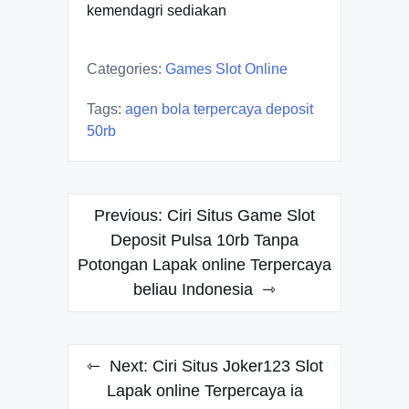
kemendagri sediakan
Categories:
Games Slot Online
Tags:
agen bola terpercaya deposit
50rb
Post
Previous:
Ciri Situs Game Slot
navigation
Deposit Pulsa 10rb Tanpa
Potongan Lapak online Terpercaya
beliau Indonesia
Next:
Ciri Situs Joker123 Slot
Lapak online Terpercaya ia