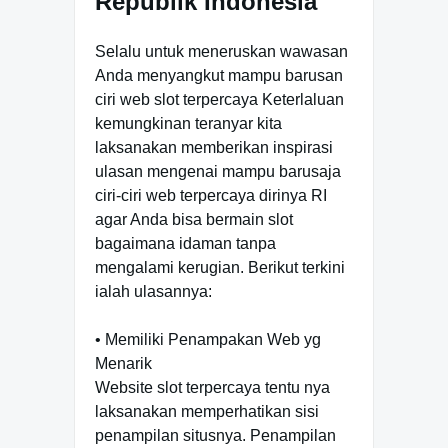
Republik Indonesia
Selalu untuk meneruskan wawasan
Anda menyangkut mampu barusan
ciri web slot terpercaya Keterlaluan
kemungkinan teranyar kita
laksanakan memberikan inspirasi
ulasan mengenai mampu barusaja
ciri-ciri web terpercaya dirinya RI
agar Anda bisa bermain slot
bagaimana idaman tanpa
mengalami kerugian. Berikut terkini
ialah ulasannya:
• Memiliki Penampakan Web yg
Menarik
Website slot terpercaya tentu nya
laksanakan memperhatikan sisi
penampilan situsnya. Penampilan