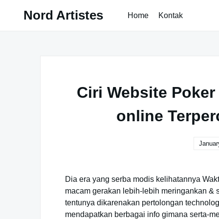
Skip
Nord Artistes
Home
Kontak
to
content
Ciri Website Poker
online Terper
Januar
Dia era yang serba modis kelihatannya Wak
macam gerakan lebih-lebih meringankan & sb
tentunya dikarenakan pertolongan technolo
mendapatkan berbagai info gimana serta-m