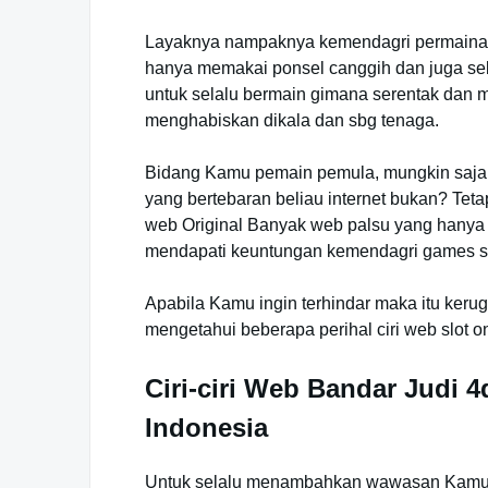
Layaknya nampaknya kemendagri permainan
hanya memakai ponsel canggih dan juga seb
untuk selalu bermain gimana serentak dan 
menghabiskan dikala dan sbg tenaga.
Bidang Kamu pemain pemula, mungkin saja sel
yang bertebaran beliau internet bukan? Teta
web Original Banyak web palsu yang hanya
mendapati keuntungan kemendagri games slo
Apabila Kamu ingin terhindar maka itu kerugi
mengetahui beberapa perihal ciri web slot on
Ciri-ciri Web Bandar Judi 4
Indonesia
Untuk selalu menambahkan wawasan Kamu me