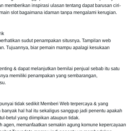
an memberikan inspirasi ulasan tentang dapat barusan ciri-
bermain slot bagaimana idaman tanpa mengalami kerugian.
ik
mperhatikan sudut penampakan situsnya. Tampilan web
alan. Tujuannya, biar pemain mampu apalagi kesukaan
ting & dapat melanjutkan bernilai penjual sebab itu satu
itusnya memiliki penampakan yang sembarangan,
su.
punyai tidak sedikit Memberi Web terpercaya & yang
n banyak hal hal itu sekaligus sanggup jadi penentu apakah
l-betul yang diimpikan ataupun tidak.
ah agen, memanfaatkan semakin agung komune kepercayaan