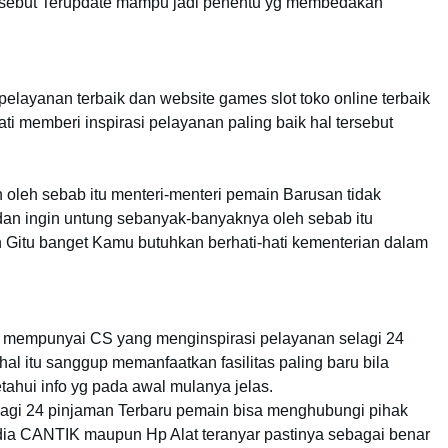
ersebut Terupdate mampu jadi penentu yg membedakan
elayanan terbaik dan website games slot toko online terbaik
ti memberi inspirasi pelayanan paling baik hal tersebut
leh sebab itu menteri-menteri pemain Barusan tidak
n ingin untung sebanyak-banyaknya oleh sebab itu
n Gitu banget Kamu butuhkan berhati-hati kementerian dalam
n mempunyai CS yang menginspirasi pelayanan selagi 24
al itu sanggup memanfaatkan fasilitas paling baru bila
hui info yg pada awal mulanya jelas.
lagi 24 pinjaman Terbaru pemain bisa menghubungi pihak
dia CANTIK maupun Hp Alat teranyar pastinya sebagai benar