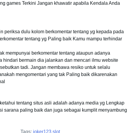
ang games Terkini Jangan khawatir apabila Kendala Anda
in periksa dulu kolom berkomentar tentang yg kepada pada
erkomentar tentang yg Paling baik Kamu mampu terhindar
dak mempunyai berkomentar tentang ataupun adanya
a hindari bermain dia jalankan dan mencari ilmu website
 disebutkan tadi. Jangan membawa resiko untuk selalu
anakah mengomentari yang tak Paling baik dikarenakan
nal
ketahui tentang situs asli adalah adanya media yg Lengkap
asi sarana paling baik dan juga sebagai kumplit menyambung
Tags:
joker123 slot