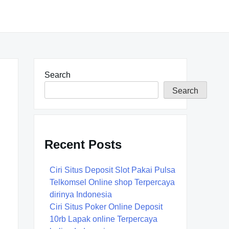
Search
Search
Recent Posts
Ciri Situs Deposit Slot Pakai Pulsa
Telkomsel Online shop Terpercaya
dirinya Indonesia
Ciri Situs Poker Online Deposit
10rb Lapak online Terpercaya