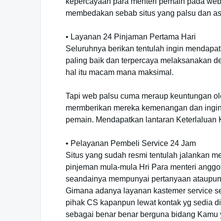
kepercayaan para menteri pemain pada webs
membedakan sebab situs yang palsu dan asl
• Layanan 24 Pinjaman Pertama Hari
Seluruhnya berikan tentulah ingin mendapatk
paling baik dan terpercaya melaksanakan d
hal itu macam mana maksimal.
Tapi web palsu cuma meraup keuntungan ole
mermberikan mereka kemenangan dan ingin 
pemain. Mendapatkan lantaran Keterlaluan
• Pelayanan Pembeli Service 24 Jam
Situs yang sudah resmi tentulah jalankan 
pinjeman mula-mula Hri Para menteri anggot
seandainya mempunyai pertanyaan ataupun 
Gimana adanya layanan kastemer service s
pihak CS kapanpun lewat kontak yg sedia d
sebagai benar benar berguna bidang Kamu yg