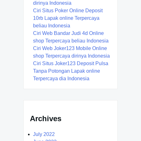
dirinya Indonesia
Ciri Situs Poker Online Deposit
10rb Lapak online Terpercaya
beliau Indonesia
Ciri Web Bandar Judi 4d Online
shop Terpercaya beliau Indonesia
Ciri Web Joker123 Mobile Online
shop Terpercaya dirinya Indonesia
Ciri Situs Joker123 Deposit Pulsa
Tanpa Potongan Lapak online
Terpercaya dia Indonesia
Archives
July 2022