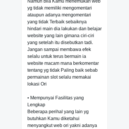
Namun bila Kamu menemukan web
yg tidak memiliki mengomentari
ataupun adanya mengomentari
yang tidak Terbaik sebaiknya
hindari main dia lakukan dan belajar
website yang lain gimana ciri-ciri
yang setelah itu disebutkan tadi.
Jangan sampai membawa efek
selalu untuk terus bermain ia
website macam mana berkomentar
tentang yg tidak Paling baik sebab
permainan slot selalu memakai
lokasi Ori
• Mempunyai Fasilitas yang
Lengkap
Beberapa perihal yang lain yg
butuhkan Kamu diketahui
menyangkut web ori yakni adanya