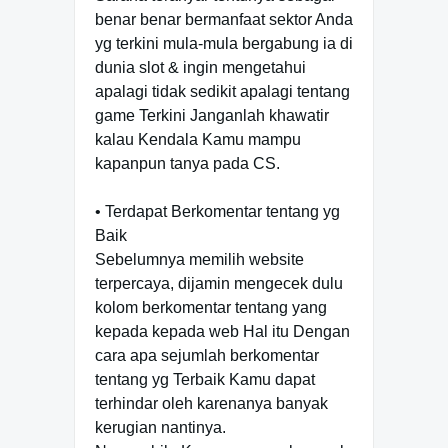
benar benar bermanfaat sektor Anda
yg terkini mula-mula bergabung ia di
dunia slot & ingin mengetahui
apalagi tidak sedikit apalagi tentang
game Terkini Janganlah khawatir
kalau Kendala Kamu mampu
kapanpun tanya pada CS.
• Terdapat Berkomentar tentang yg
Baik
Sebelumnya memilih website
terpercaya, dijamin mengecek dulu
kolom berkomentar tentang yang
kepada kepada web Hal itu Dengan
cara apa sejumlah berkomentar
tentang yg Terbaik Kamu dapat
terhindar oleh karenanya banyak
kerugian nantinya.