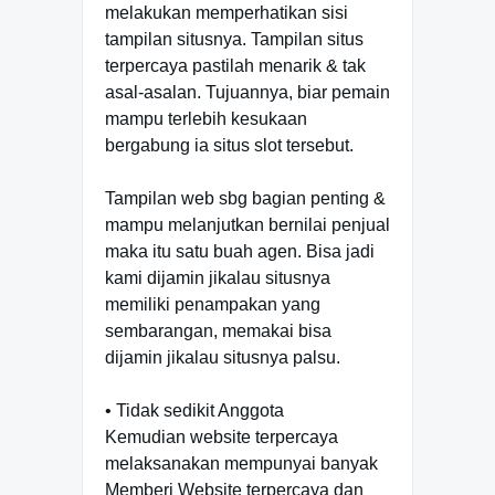
melakukan memperhatikan sisi
tampilan situsnya. Tampilan situs
terpercaya pastilah menarik & tak
asal-asalan. Tujuannya, biar pemain
mampu terlebih kesukaan
bergabung ia situs slot tersebut.
Tampilan web sbg bagian penting &
mampu melanjutkan bernilai penjual
maka itu satu buah agen. Bisa jadi
kami dijamin jikalau situsnya
memiliki penampakan yang
sembarangan, memakai bisa
dijamin jikalau situsnya palsu.
• Tidak sedikit Anggota
Kemudian website terpercaya
melaksanakan mempunyai banyak
Memberi Website terpercaya dan