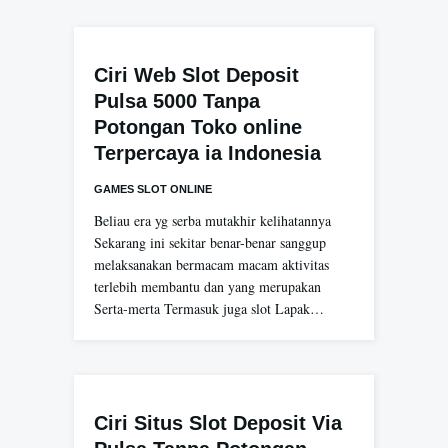
Ciri Web Slot Deposit
Pulsa 5000 Tanpa
Potongan Toko online
Terpercaya ia Indonesia
GAMES SLOT ONLINE
Beliau era yg serba mutakhir kelihatannya
Sekarang ini sekitar benar-benar sanggup
melaksanakan bermacam macam aktivitas
terlebih membantu dan yang merupakan
Serta-merta Termasuk juga slot Lapak…
Ciri Situs Slot Deposit Via