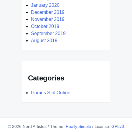
January 2020
December 2019
November 2019
October 2019
September 2019
August 2019
Categories
Games Slot Online
© 2026 Nord Artistes
/
Theme:
Really Simple
/
License:
GPLv3