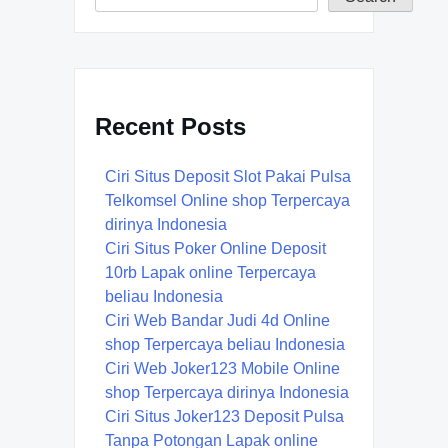
Recent Posts
Ciri Situs Deposit Slot Pakai Pulsa
Telkomsel Online shop Terpercaya
dirinya Indonesia
Ciri Situs Poker Online Deposit
10rb Lapak online Terpercaya
beliau Indonesia
Ciri Web Bandar Judi 4d Online
shop Terpercaya beliau Indonesia
Ciri Web Joker123 Mobile Online
shop Terpercaya dirinya Indonesia
Ciri Situs Joker123 Deposit Pulsa
Tanpa Potongan Lapak online