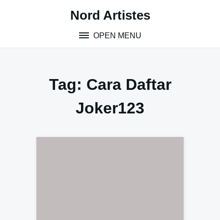
Skip
Nord Artistes
to
content
OPEN MENU
Tag:
Cara Daftar
Joker123