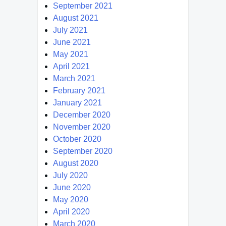
September 2021
August 2021
July 2021
June 2021
May 2021
April 2021
March 2021
February 2021
January 2021
December 2020
November 2020
October 2020
September 2020
August 2020
July 2020
June 2020
May 2020
April 2020
March 2020