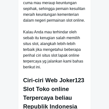
cuma mau meraup keuntungan
sepihak, sehingga pemain kesulitan
meraih keuntungan kementerian
dalam negeri permainan slot online.
Kalau Anda mau terhindar oleh
sebab itu kerugian salah memilih
situs slot, alangkah lebih-lebih
terbaik jika mengetahui beberapa
perihal ciri situs slot lapak online
terpercaya yg jalankan kami bahas
berikut ini.
Ciri-ciri Web Joker123
Slot Toko online
Terpercaya beliau
Republik Indonesia