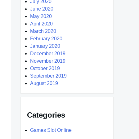
July 2020
June 2020
May 2020
April 2020
March 2020
February 2020
January 2020
December 2019
November 2019
October 2019
September 2019
August 2019
Categories
Games Slot Online