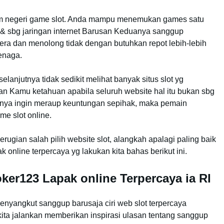
m negeri game slot. Anda mampu menemukan games satu
 & sbg jaringan internet Barusan Keduanya sanggup
era dan menolong tidak dengan butuhkan repot lebih-lebih
enaga.
anjutnya tidak sedikit melihat banyak situs slot yg
kan Kamu ketahuan apabila seluruh website hal itu bukan sbg
 hanya ingin meraup keuntungan sepihak, maka pemain
e slot online.
rugian salah pilih website slot, alangkah apalagi paling baik
k online terpercaya yg lakukan kita bahas berikut ini.
Joker123 Lapak online Terpercaya ia RI
yangkut sanggup barusaja ciri web slot terpercaya
ita jalankan memberikan inspirasi ulasan tentang sanggup