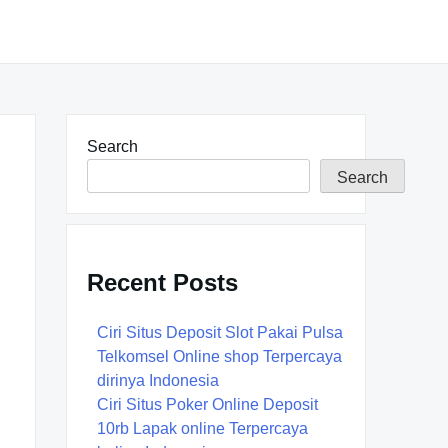
Search
Search
Recent Posts
Ciri Situs Deposit Slot Pakai Pulsa
Telkomsel Online shop Terpercaya
dirinya Indonesia
Ciri Situs Poker Online Deposit
10rb Lapak online Terpercaya