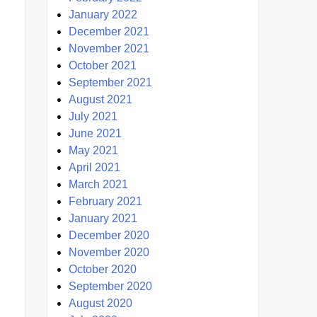
January 2022
December 2021
November 2021
October 2021
September 2021
August 2021
July 2021
June 2021
May 2021
April 2021
March 2021
February 2021
January 2021
December 2020
November 2020
October 2020
September 2020
August 2020