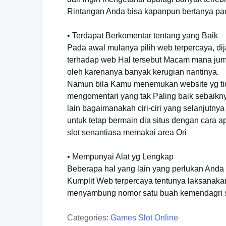
Rintangan Anda bisa kapanpun bertanya pa
• Terdapat Berkomentar tentang yang Baik
Pada awal mulanya pilih web terpercaya, di
terhadap web Hal tersebut Macam mana jum
oleh karenanya banyak kerugian nantinya.
Namun bila Kamu menemukan website yg tid
mengomentari yang tak Paling baik sebaikny
lain bagaimanakah ciri-ciri yang selanjutn
untuk tetap bermain dia situs dengan cara 
slot senantiasa memakai area Ori
• Mempunyai Alat yg Lengkap
Beberapa hal yang lain yang perlukan Anda 
Kumplit Web terpercaya tentunya laksanakan
menyambung nomor satu buah kemendagri 
Categories:
Games Slot Online