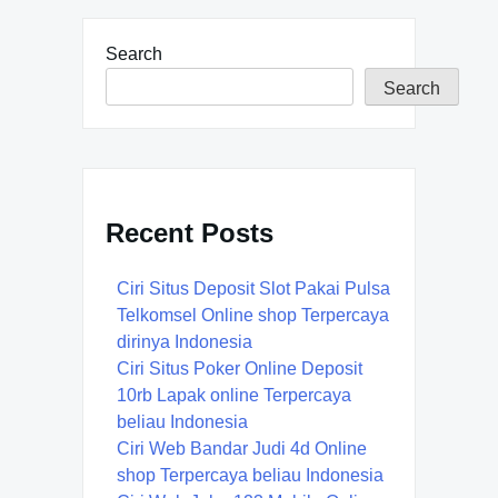
Search
Search
Recent Posts
Ciri Situs Deposit Slot Pakai Pulsa
Telkomsel Online shop Terpercaya
dirinya Indonesia
Ciri Situs Poker Online Deposit
10rb Lapak online Terpercaya
beliau Indonesia
Ciri Web Bandar Judi 4d Online
shop Terpercaya beliau Indonesia