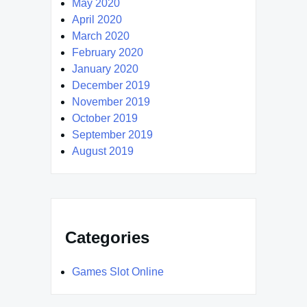
May 2020
April 2020
March 2020
February 2020
January 2020
December 2019
November 2019
October 2019
September 2019
August 2019
Categories
Games Slot Online