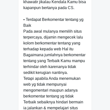
khawatir jikalau Kendala Kamu bisa
kapanpun bertanya pada CS.
• Terdapat Berkomentar tentang yg
Baik
Pada awal mulanya memilih situs
terpercaya, dijamin mengecek lalu
kolom berkomentar tentang yang
terhadap kepada web Hal itu
Bagaimana jumlahnya berkomentar
tentang yang Terbaik Kamu mampu
terhindar oleh karenanya tidak
sedikit kerugian nantinya.
Tetapi apabila Anda menemukan
web yg tidak mempunyai
mengomentari maupun adanya
berkomentar tentang yg tidak
Terbaik sebaiknya hindari bermain
ia jalankan & mempelajari situs