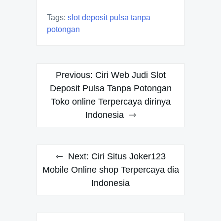
Tags:
slot deposit pulsa tanpa
potongan
Post
Previous:
Ciri Web Judi Slot
navigation
Deposit Pulsa Tanpa Potongan
Toko online Terpercaya dirinya
Indonesia
Next:
Ciri Situs Joker123
Mobile Online shop Terpercaya dia
Indonesia