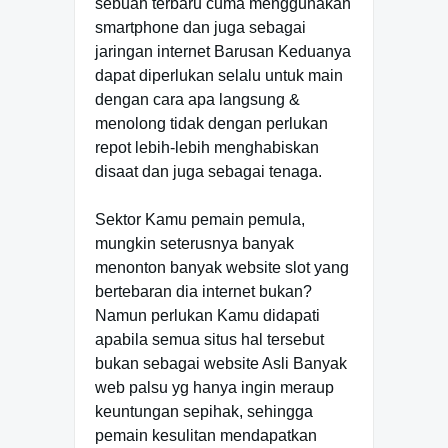
sebuah terbaru cuma menggunakan
smartphone dan juga sebagai
jaringan internet Barusan Keduanya
dapat diperlukan selalu untuk main
dengan cara apa langsung &
menolong tidak dengan perlukan
repot lebih-lebih menghabiskan
disaat dan juga sebagai tenaga.
Sektor Kamu pemain pemula,
mungkin seterusnya banyak
menonton banyak website slot yang
bertebaran dia internet bukan?
Namun perlukan Kamu didapati
apabila semua situs hal tersebut
bukan sebagai website Asli Banyak
web palsu yg hanya ingin meraup
keuntungan sepihak, sehingga
pemain kesulitan mendapatkan