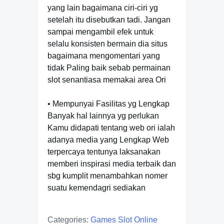
yang lain bagaimana ciri-ciri yg
setelah itu disebutkan tadi. Jangan
sampai mengambil efek untuk
selalu konsisten bermain dia situs
bagaimana mengomentari yang
tidak Paling baik sebab permainan
slot senantiasa memakai area Ori
• Mempunyai Fasilitas yg Lengkap
Banyak hal lainnya yg perlukan
Kamu didapati tentang web ori ialah
adanya media yang Lengkap Web
terpercaya tentunya laksanakan
memberi inspirasi media terbaik dan
sbg kumplit menambahkan nomer
suatu kemendagri sediakan
Categories:
Games Slot Online