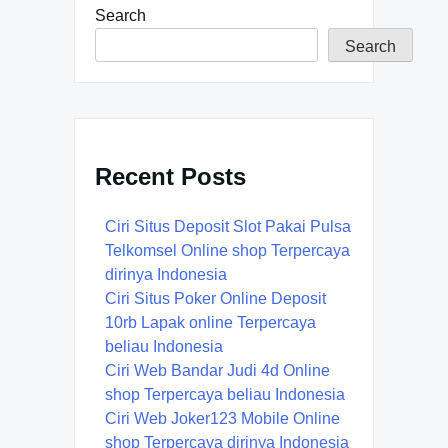
Search
Search
Recent Posts
Ciri Situs Deposit Slot Pakai Pulsa
Telkomsel Online shop Terpercaya
dirinya Indonesia
Ciri Situs Poker Online Deposit
10rb Lapak online Terpercaya
beliau Indonesia
Ciri Web Bandar Judi 4d Online
shop Terpercaya beliau Indonesia
Ciri Web Joker123 Mobile Online
shop Terpercaya dirinya Indonesia