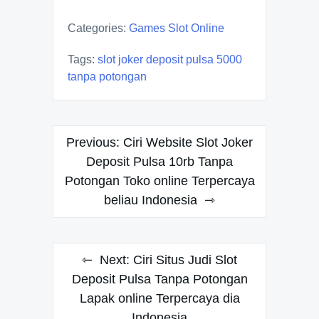
Categories:
Games Slot Online
Tags:
slot joker deposit pulsa 5000
tanpa potongan
Post
Previous:
Ciri Website Slot Joker
navigation
Deposit Pulsa 10rb Tanpa
Potongan Toko online Terpercaya
beliau Indonesia
Next:
Ciri Situs Judi Slot
Deposit Pulsa Tanpa Potongan
Lapak online Terpercaya dia
Indonesia