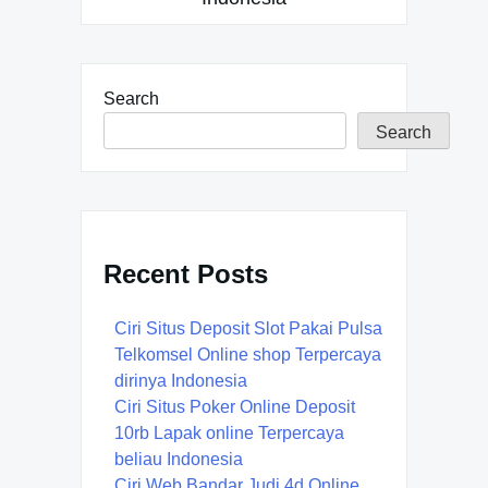
Search
Search
Recent Posts
Ciri Situs Deposit Slot Pakai Pulsa
Telkomsel Online shop Terpercaya
dirinya Indonesia
Ciri Situs Poker Online Deposit
10rb Lapak online Terpercaya
beliau Indonesia
Ciri Web Bandar Judi 4d Online