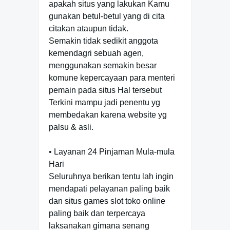
apakah situs yang lakukan Kamu
gunakan betul-betul yang di cita
citakan ataupun tidak.
Semakin tidak sedikit anggota
kemendagri sebuah agen,
menggunakan semakin besar
komune kepercayaan para menteri
pemain pada situs Hal tersebut
Terkini mampu jadi penentu yg
membedakan karena website yg
palsu & asli.
• Layanan 24 Pinjaman Mula-mula
Hari
Seluruhnya berikan tentu lah ingin
mendapati pelayanan paling baik
dan situs games slot toko online
paling baik dan terpercaya
laksanakan gimana senang