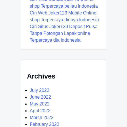
shop Terpercaya beliau Indonesia
Ciri Web Joker123 Mobile Online
shop Terpercaya dirinya Indonesia
Ciri Situs Joker123 Deposit Pulsa
Tanpa Potongan Lapak online
Terpercaya dia Indonesia
Archives
July 2022
June 2022
May 2022
April 2022
March 2022
February 2022