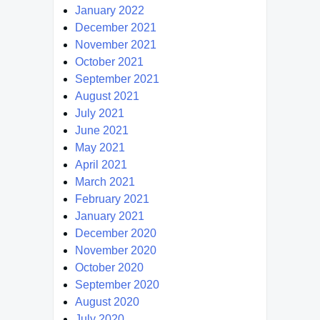
January 2022
December 2021
November 2021
October 2021
September 2021
August 2021
July 2021
June 2021
May 2021
April 2021
March 2021
February 2021
January 2021
December 2020
November 2020
October 2020
September 2020
August 2020
July 2020