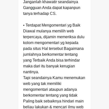
Janganlah khawatir seandainya
Gangguan Anda dapat kapanpun
tanya terhadap CS.
• Terdapat Mengomentari yg Baik
Diawal mulanya memilih web
terpercaya, dijamin memeriksa dulu
kolom mengomentari yg kepada
pada situs Hal tersebut Bagaimana
jumlahnya berkomentar tentang
yang Terbaik Anda bisa terhindar
maka dari itu banyak kerugian
nantinya.
Tapi seandainya Kamu menemukan
web yang tak memiliki
mengomentari ataupun adanya
berkomentar tentang yang tidak
Paling baik sebaiknya hindari main
beliau lakukan & mencari ilmu web