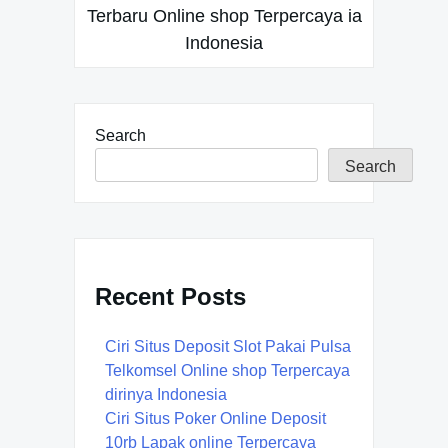
Terbaru Online shop Terpercaya ia
Indonesia
Search
Search
Recent Posts
Ciri Situs Deposit Slot Pakai Pulsa
Telkomsel Online shop Terpercaya
dirinya Indonesia
Ciri Situs Poker Online Deposit
10rb Lapak online Terpercaya