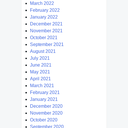
March 2022
February 2022
January 2022
December 2021
November 2021
October 2021
September 2021
August 2021
July 2021
June 2021
May 2021
April 2021
March 2021
February 2021
January 2021
December 2020
November 2020
October 2020
September 2020