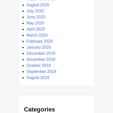
August 2020
July 2020
June 2020
May 2020
April 2020
March 2020
February 2020
January 2020
December 2019
November 2019
October 2019
September 2019
August 2019
Categories