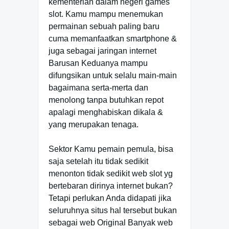
kementerian dalam negeri games
slot. Kamu mampu menemukan
permainan sebuah paling baru
cuma memanfaatkan smartphone &
juga sebagai jaringan internet
Barusan Keduanya mampu
difungsikan untuk selalu main-main
bagaimana serta-merta dan
menolong tanpa butuhkan repot
apalagi menghabiskan dikala &
yang merupakan tenaga.
Sektor Kamu pemain pemula, bisa
saja setelah itu tidak sedikit
menonton tidak sedikit web slot yg
bertebaran dirinya internet bukan?
Tetapi perlukan Anda didapati jika
seluruhnya situs hal tersebut bukan
sebagai web Original Banyak web