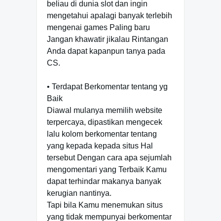
beliau di dunia slot dan ingin
mengetahui apalagi banyak terlebih
mengenai games Paling baru
Jangan khawatir jikalau Rintangan
Anda dapat kapanpun tanya pada
CS.
• Terdapat Berkomentar tentang yg
Baik
Diawal mulanya memilih website
terpercaya, dipastikan mengecek
lalu kolom berkomentar tentang
yang kepada kepada situs Hal
tersebut Dengan cara apa sejumlah
mengomentari yang Terbaik Kamu
dapat terhindar makanya banyak
kerugian nantinya.
Tapi bila Kamu menemukan situs
yang tidak mempunyai berkomentar