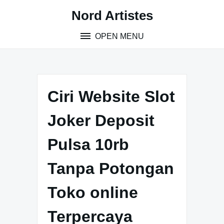
Skip
Nord Artistes
to
content
OPEN MENU
Ciri Website Slot
Joker Deposit
Pulsa 10rb
Tanpa Potongan
Toko online
Terpercaya