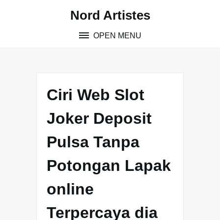
Skip
Nord Artistes
to
content
OPEN MENU
Ciri Web Slot
Joker Deposit
Pulsa Tanpa
Potongan Lapak
online
Terpercaya dia