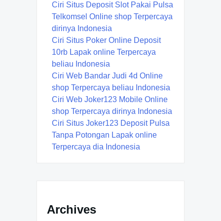
Ciri Situs Deposit Slot Pakai Pulsa
Telkomsel Online shop Terpercaya
dirinya Indonesia
Ciri Situs Poker Online Deposit
10rb Lapak online Terpercaya
beliau Indonesia
Ciri Web Bandar Judi 4d Online
shop Terpercaya beliau Indonesia
Ciri Web Joker123 Mobile Online
shop Terpercaya dirinya Indonesia
Ciri Situs Joker123 Deposit Pulsa
Tanpa Potongan Lapak online
Terpercaya dia Indonesia
Archives