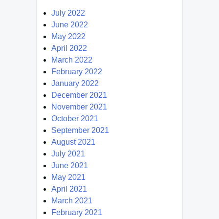
July 2022
June 2022
May 2022
April 2022
March 2022
February 2022
January 2022
December 2021
November 2021
October 2021
September 2021
August 2021
July 2021
June 2021
May 2021
April 2021
March 2021
February 2021