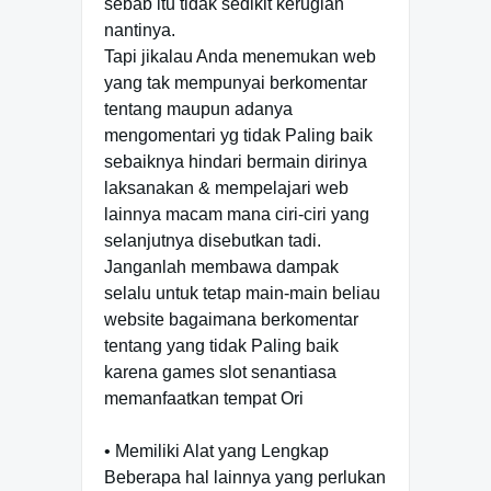
sebab itu tidak sedikit kerugian
nantinya.
Tapi jikalau Anda menemukan web
yang tak mempunyai berkomentar
tentang maupun adanya
mengomentari yg tidak Paling baik
sebaiknya hindari bermain dirinya
laksanakan & mempelajari web
lainnya macam mana ciri-ciri yang
selanjutnya disebutkan tadi.
Janganlah membawa dampak
selalu untuk tetap main-main beliau
website bagaimana berkomentar
tentang yang tidak Paling baik
karena games slot senantiasa
memanfaatkan tempat Ori
• Memiliki Alat yang Lengkap
Beberapa hal lainnya yang perlukan