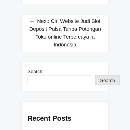
Next:
Ciri Website Judi Slot
Deposit Pulsa Tanpa Potongan
Toko online Terpercaya ia
Indonesia
Search
Search
Recent Posts