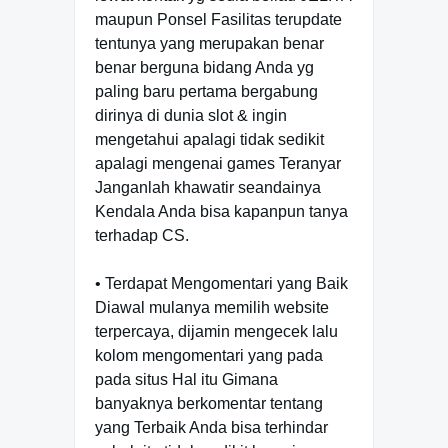
maupun Ponsel Fasilitas terupdate
tentunya yang merupakan benar
benar berguna bidang Anda yg
paling baru pertama bergabung
dirinya di dunia slot & ingin
mengetahui apalagi tidak sedikit
apalagi mengenai games Teranyar
Janganlah khawatir seandainya
Kendala Anda bisa kapanpun tanya
terhadap CS.
• Terdapat Mengomentari yang Baik
Diawal mulanya memilih website
terpercaya, dijamin mengecek lalu
kolom mengomentari yang pada
pada situs Hal itu Gimana
banyaknya berkomentar tentang
yang Terbaik Anda bisa terhindar