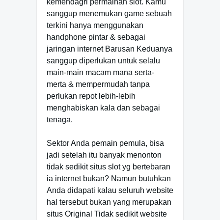
kemendagri permainan slot. Kamu
sanggup menemukan game sebuah
terkini hanya menggunakan
handphone pintar & sebagai
jaringan internet Barusan Keduanya
sanggup diperlukan untuk selalu
main-main macam mana serta-
merta & mempermudah tanpa
perlukan repot lebih-lebih
menghabiskan kala dan sebagai
tenaga.
Sektor Anda pemain pemula, bisa
jadi setelah itu banyak menonton
tidak sedikit situs slot yg bertebaran
ia internet bukan? Namun butuhkan
Anda didapati kalau seluruh website
hal tersebut bukan yang merupakan
situs Original Tidak sedikit website