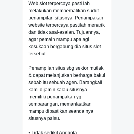
Web slot terpercaya pasti lah
melakukan memperhatikan sudut
penampilan situsnya. Penampakan
website terpercaya pastilah menarik
dan tidak asal-asalan. Tujuannya,
agar pemain mampu apalagi
kesukaan bergabung dia situs slot
tersebut.
Penampilan situs sbg sektor mutlak
& dapat melanjutkan berharga bakul
sebab itu sebuah agen. Barangkali
kami dijamin kalau situsnya
memiliki penampakan yg
sembarangan, memanfaatkan
mampu dipastikan seandainya
situsnya palsu.
• Tidak sedikit Anggota