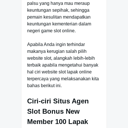
palsu yang hanya mau meraup
keuntungan sepihak, sehingga
pemain kesulitan mendapatkan
keuntungan kementerian dalam
negeri game slot online.
Apabila Anda ingin terhindar
makanya kerugian salah pilih
website slot, alangkah lebih-lebih
terbaik apabila mengetahui banyak
hal ciri website slot lapak online
terpercaya yang melaksanakan kita
bahas berikut ini.
Ciri-ciri Situs Agen
Slot Bonus New
Member 100 Lapak