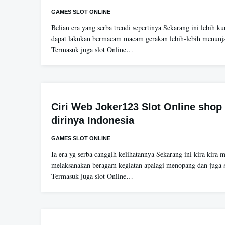
GAMES SLOT ONLINE
Beliau era yang serba trendi sepertinya Sekarang ini lebih k
dapat lakukan bermacam macam gerakan lebih-lebih menunj
Termasuk juga slot Online…
Ciri Web Joker123 Slot Online shop
dirinya Indonesia
GAMES SLOT ONLINE
Ia era yg serba canggih kelihatannya Sekarang ini kira kira
melaksanakan beragam kegiatan apalagi menopang dan juga s
Termasuk juga slot Online…