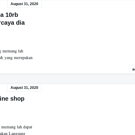
August 31, 2020
sa 10rb
rcaya dia
ang memang lah
u & yang merupakan
a
August 31, 2020
line shop
g memang lah dapat
pakan Langsung