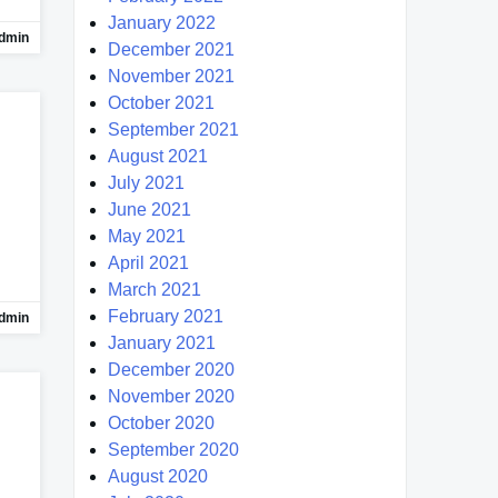
January 2022
dmin
December 2021
November 2021
October 2021
September 2021
August 2021
July 2021
June 2021
May 2021
April 2021
March 2021
February 2021
dmin
January 2021
December 2020
November 2020
October 2020
September 2020
August 2020