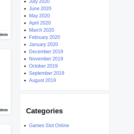
July 2020
June 2020
May 2020
April 2020
March 2020
dmin
February 2020
January 2020
December 2019
November 2019
October 2019
September 2019
August 2019
Categories
dmin
Games Slot Online