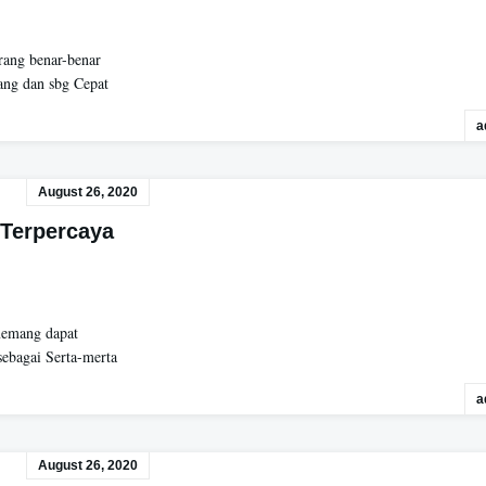
urang benar-benar
ang dan sbg Cepat
a
August 26, 2020
 Terpercaya
 memang dapat
ebagai Serta-merta
a
August 26, 2020