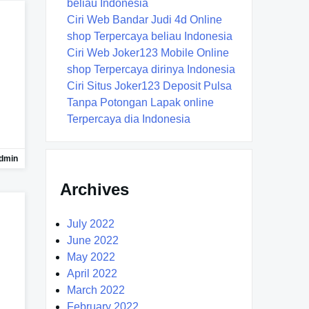
beliau Indonesia
Ciri Web Bandar Judi 4d Online
shop Terpercaya beliau Indonesia
Ciri Web Joker123 Mobile Online
shop Terpercaya dirinya Indonesia
Ciri Situs Joker123 Deposit Pulsa
Tanpa Potongan Lapak online
Terpercaya dia Indonesia
dmin
Archives
July 2022
June 2022
May 2022
April 2022
March 2022
February 2022