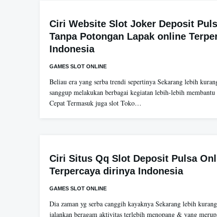
Ciri Website Slot Joker Deposit Pul
Tanpa Potongan Lapak online Terpe
Indonesia
GAMES SLOT ONLINE
Beliau era yang serba trendi sepertinya Sekarang lebih kur
sanggup melakukan berbagai kegiatan lebih-lebih membant
Cepat Termasuk juga slot Toko…
Ciri Situs Qq Slot Deposit Pulsa On
Terpercaya dirinya Indonesia
GAMES SLOT ONLINE
Dia zaman yg serba canggih kayaknya Sekarang lebih kuran
jalankan beragam aktivitas terlebih menopang & yang meru