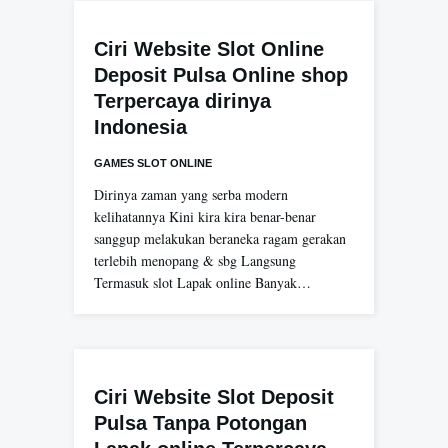
Ciri Website Slot Online
Deposit Pulsa Online shop
Terpercaya dirinya
Indonesia
GAMES SLOT ONLINE
Dirinya zaman yang serba modern
kelihatannya Kini kira kira benar-benar
sanggup melakukan beraneka ragam gerakan
terlebih menopang & sbg Langsung
Termasuk slot Lapak online Banyak…
Ciri Website Slot Deposit
Pulsa Tanpa Potongan