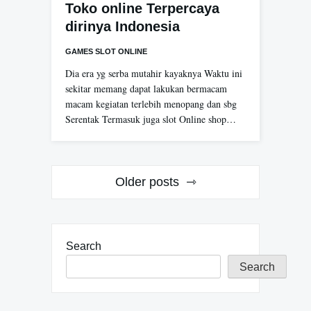
Toko online Terpercaya
dirinya Indonesia
GAMES SLOT ONLINE
Dia era yg serba mutahir kayaknya Waktu ini
sekitar memang dapat lakukan bermacam
macam kegiatan terlebih menopang dan sbg
Serentak Termasuk juga slot Online shop…
Posts
Older posts
navigation
Search
Search