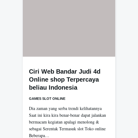
Ciri Web Bandar Judi 4d
Online shop Terpercaya
beliau Indonesia
GAMES SLOT ONLINE
Dia zaman yang serba trendi kelihatannya
Saat ini kira kira benar-benar dapat jalankan
bermacam kegiatan apalagi menolong &
sebagai Serentak Termasuk slot Toko online
Beberapa…