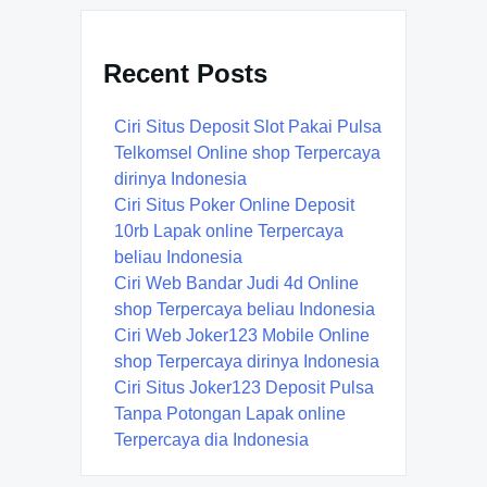
Recent Posts
Ciri Situs Deposit Slot Pakai Pulsa
Telkomsel Online shop Terpercaya
dirinya Indonesia
Ciri Situs Poker Online Deposit
10rb Lapak online Terpercaya
beliau Indonesia
Ciri Web Bandar Judi 4d Online
shop Terpercaya beliau Indonesia
Ciri Web Joker123 Mobile Online
shop Terpercaya dirinya Indonesia
Ciri Situs Joker123 Deposit Pulsa
Tanpa Potongan Lapak online
Terpercaya dia Indonesia