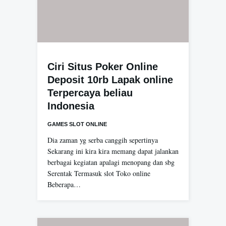
Ciri Situs Poker Online
Deposit 10rb Lapak online
Terpercaya beliau
Indonesia
GAMES SLOT ONLINE
Dia zaman yg serba canggih sepertinya
Sekarang ini kira kira memang dapat jalankan
berbagai kegiatan apalagi menopang dan sbg
Serentak Termasuk slot Toko online
Beberapa…