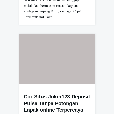
melakukan bermacam macam kegiatan
apalagi menopang & juga sebagai Cepat
Termasuk slot Toko…
Ciri Situs Joker123 Deposit
Pulsa Tanpa Potongan
Lapak online Terpercaya