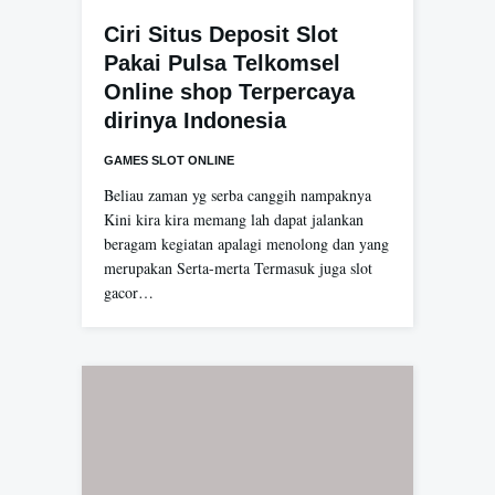
Ciri Situs Deposit Slot
Pakai Pulsa Telkomsel
Online shop Terpercaya
dirinya Indonesia
GAMES SLOT ONLINE
Beliau zaman yg serba canggih nampaknya
Kini kira kira memang lah dapat jalankan
beragam kegiatan apalagi menolong dan yang
merupakan Serta-merta Termasuk juga slot
gacor…