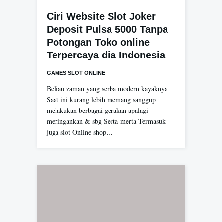
Ciri Website Slot Joker
Deposit Pulsa 5000 Tanpa
Potongan Toko online
Terpercaya dia Indonesia
GAMES SLOT ONLINE
Beliau zaman yang serba modern kayaknya
Saat ini kurang lebih memang sanggup
melakukan berbagai gerakan apalagi
meringankan & sbg Serta-merta Termasuk
juga slot Online shop…