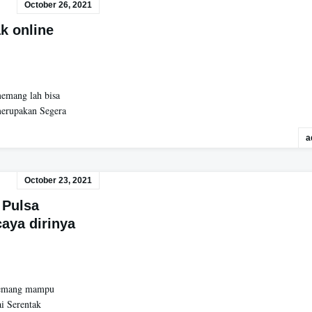
October 26, 2021
ak online
memang lah bisa
merupakan Segera
a
October 23, 2021
 Pulsa
aya dirinya
 memang mampu
i Serentak