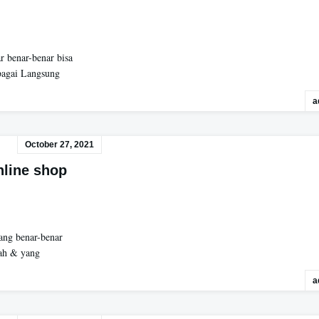
r benar-benar bisa
ebagai Langsung
a
October 27, 2021
nline shop
ang benar-benar
ah & yang
a