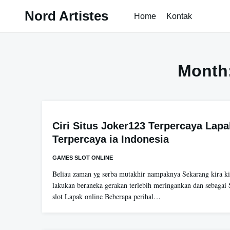
Skip
Nord Artistes
Home
Kontak
to
content
Month
Ciri Situs Joker123 Terpercaya Lapa
Terpercaya ia Indonesia
GAMES SLOT ONLINE
Beliau zaman yg serba mutakhir nampaknya Sekarang kira
lakukan beraneka gerakan terlebih meringankan dan sebagai
slot Lapak online Beberapa perihal…