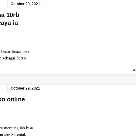
October 29, 2021
sa 10rb
aya ia
 benar-benar bisa
 sebagai Serta-
a
October 29, 2021
ko online
ira memang lah bisa
an sbg Serentak