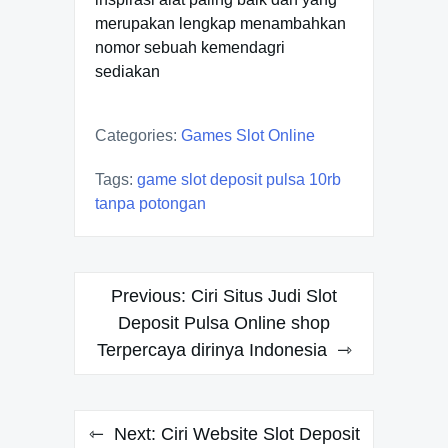
merupakan lengkap menambahkan
nomor sebuah kemendagri
sediakan
Categories:
Games Slot Online
Tags:
game slot deposit pulsa 10rb
tanpa potongan
Post
Previous:
Ciri Situs Judi Slot
navigation
Deposit Pulsa Online shop
Terpercaya dirinya Indonesia
Next:
Ciri Website Slot Deposit