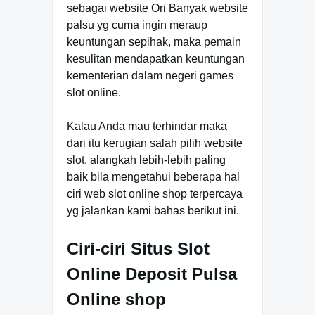
sebagai website Ori Banyak website
palsu yg cuma ingin meraup
keuntungan sepihak, maka pemain
kesulitan mendapatkan keuntungan
kementerian dalam negeri games
slot online.
Kalau Anda mau terhindar maka
dari itu kerugian salah pilih website
slot, alangkah lebih-lebih paling
baik bila mengetahui beberapa hal
ciri web slot online shop terpercaya
yg jalankan kami bahas berikut ini.
Ciri-ciri Situs Slot
Online Deposit Pulsa
Online shop