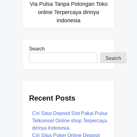
Via Pulsa Tanpa Potongan Toko
online Terpercaya dirinya
Indonesia
Search
Search
Recent Posts
Ciri Situs Deposit Slot Pakai Pulsa
Telkomsel Online shop Terpercaya
dirinya Indonesia
Ciri Situs Poker Online Deposit