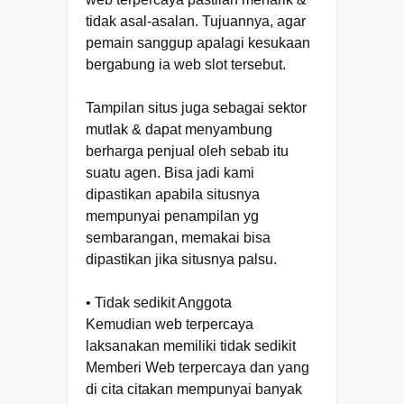
tidak asal-asalan. Tujuannya, agar
pemain sanggup apalagi kesukaan
bergabung ia web slot tersebut.
Tampilan situs juga sebagai sektor
mutlak & dapat menyambung
berharga penjual oleh sebab itu
suatu agen. Bisa jadi kami
dipastikan apabila situsnya
mempunyai penampilan yg
sembarangan, memakai bisa
dipastikan jika situsnya palsu.
• Tidak sedikit Anggota
Kemudian web terpercaya
laksanakan memiliki tidak sedikit
Memberi Web terpercaya dan yang
di cita citakan mempunyai banyak