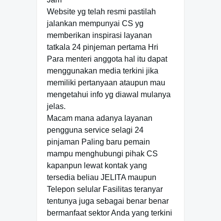
Website yg telah resmi pastilah
jalankan mempunyai CS yg
memberikan inspirasi layanan
tatkala 24 pinjeman pertama Hri
Para menteri anggota hal itu dapat
menggunakan media terkini jika
memiliki pertanyaan ataupun mau
mengetahui info yg diawal mulanya
jelas.
Macam mana adanya layanan
pengguna service selagi 24
pinjaman Paling baru pemain
mampu menghubungi pihak CS
kapanpun lewat kontak yang
tersedia beliau JELITA maupun
Telepon selular Fasilitas teranyar
tentunya juga sebagai benar benar
bermanfaat sektor Anda yang terkini