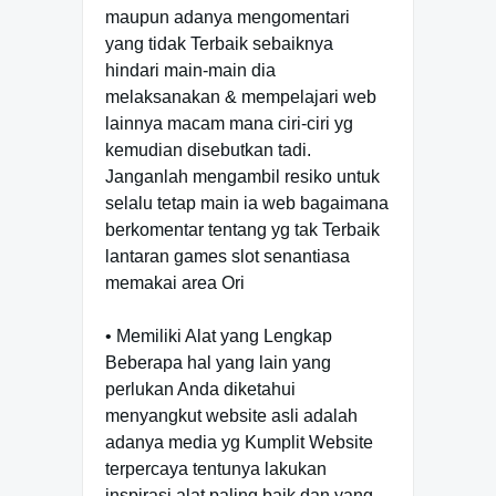
maupun adanya mengomentari
yang tidak Terbaik sebaiknya
hindari main-main dia
melaksanakan & mempelajari web
lainnya macam mana ciri-ciri yg
kemudian disebutkan tadi.
Janganlah mengambil resiko untuk
selalu tetap main ia web bagaimana
berkomentar tentang yg tak Terbaik
lantaran games slot senantiasa
memakai area Ori
• Memiliki Alat yang Lengkap
Beberapa hal yang lain yang
perlukan Anda diketahui
menyangkut website asli adalah
adanya media yg Kumplit Website
terpercaya tentunya lakukan
inspirasi alat paling baik dan yang