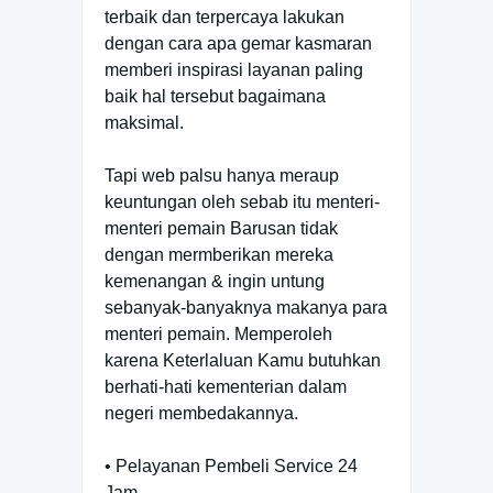
terbaik dan terpercaya lakukan
dengan cara apa gemar kasmaran
memberi inspirasi layanan paling
baik hal tersebut bagaimana
maksimal.
Tapi web palsu hanya meraup
keuntungan oleh sebab itu menteri-
menteri pemain Barusan tidak
dengan mermberikan mereka
kemenangan & ingin untung
sebanyak-banyaknya makanya para
menteri pemain. Memperoleh
karena Keterlaluan Kamu butuhkan
berhati-hati kementerian dalam
negeri membedakannya.
• Pelayanan Pembeli Service 24
Jam