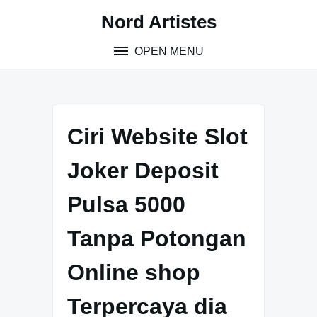
Skip
Nord Artistes
to
content
OPEN MENU
Ciri Website Slot
Joker Deposit
Pulsa 5000
Tanpa Potongan
Online shop
Terpercaya dia