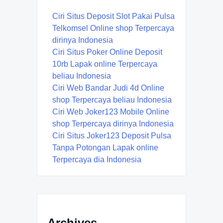
Ciri Situs Deposit Slot Pakai Pulsa
Telkomsel Online shop Terpercaya
dirinya Indonesia
Ciri Situs Poker Online Deposit
10rb Lapak online Terpercaya
beliau Indonesia
Ciri Web Bandar Judi 4d Online
shop Terpercaya beliau Indonesia
Ciri Web Joker123 Mobile Online
shop Terpercaya dirinya Indonesia
Ciri Situs Joker123 Deposit Pulsa
Tanpa Potongan Lapak online
Terpercaya dia Indonesia
Archives