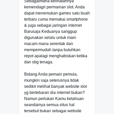
Sebagaimana kelihatannya
kemendagri permainan slot. Anda
dapat menemukan games satu buah
terbaru cuma memakai smartphone
& juga sebagai jaringan internet
Barusaja Keduanya sanggup
digunakan selalu untuk main
macam mana serentak dan
mempermudah tanpa butuhkan
repot apalagi menghabiskan ketika
dan sbg tenaga.
Bidang Anda pemain pemula,
mungkin saja seterusnya tidak
sedikit melihat banyak website slot
yg bertebaran dia internet bukan?
Namun perlukan Kamu ketahuan
seandainya semua situs hal
tersebut bukan sebagai website