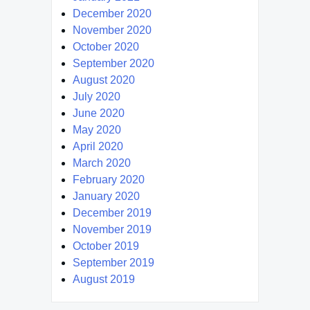
December 2020
November 2020
October 2020
September 2020
August 2020
July 2020
June 2020
May 2020
April 2020
March 2020
February 2020
January 2020
December 2019
November 2019
October 2019
September 2019
August 2019