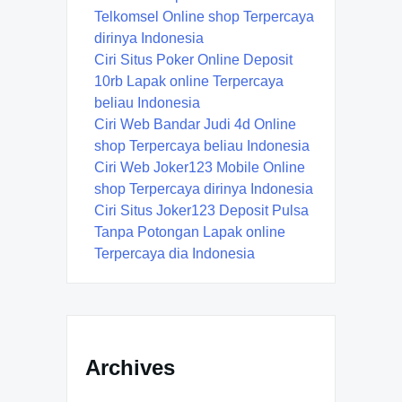
Telkomsel Online shop Terpercaya
dirinya Indonesia
Ciri Situs Poker Online Deposit
10rb Lapak online Terpercaya
beliau Indonesia
Ciri Web Bandar Judi 4d Online
shop Terpercaya beliau Indonesia
Ciri Web Joker123 Mobile Online
shop Terpercaya dirinya Indonesia
Ciri Situs Joker123 Deposit Pulsa
Tanpa Potongan Lapak online
Terpercaya dia Indonesia
Archives