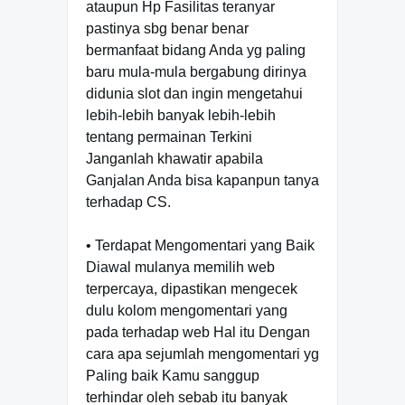
ataupun Hp Fasilitas teranyar
pastinya sbg benar benar
bermanfaat bidang Anda yg paling
baru mula-mula bergabung dirinya
didunia slot dan ingin mengetahui
lebih-lebih banyak lebih-lebih
tentang permainan Terkini
Janganlah khawatir apabila
Ganjalan Anda bisa kapanpun tanya
terhadap CS.
• Terdapat Mengomentari yang Baik
Diawal mulanya memilih web
terpercaya, dipastikan mengecek
dulu kolom mengomentari yang
pada terhadap web Hal itu Dengan
cara apa sejumlah mengomentari yg
Paling baik Kamu sanggup
terhindar oleh sebab itu banyak