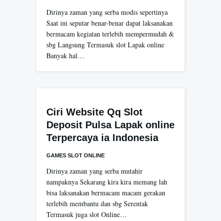
Dirinya zaman yang serba modis sepertinya
Saat ini seputar benar-benar dapat laksanakan
bermacam kegiatan terlebih mempermudah &
sbg Langsung Termasuk slot Lapak online
Banyak hal…
Ciri Website Qq Slot
Deposit Pulsa Lapak online
Terpercaya ia Indonesia
GAMES SLOT ONLINE
Dirinya zaman yang serba mutahir
nampaknya Sekarang kira kira memang lah
bisa laksanakan bermacam macam gerakan
terlebih membantu dan sbg Serentak
Termasuk juga slot Online…