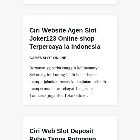
Ciri Website Agen Slot
Joker123 Online shop
Terpercaya ia Indonesia
GAMES SLOT ONLINE
Ia zaman yg serba canggih kelihatannya
Sekarang ini kurang lebih benar-benar
mampu jalankan beraneka kegiatan terlebih
mempermudah & sebagai Langsung
Termasuk juga slot Toko online…
Ciri Web Slot Deposit
Pulsa Tanpa Potongan