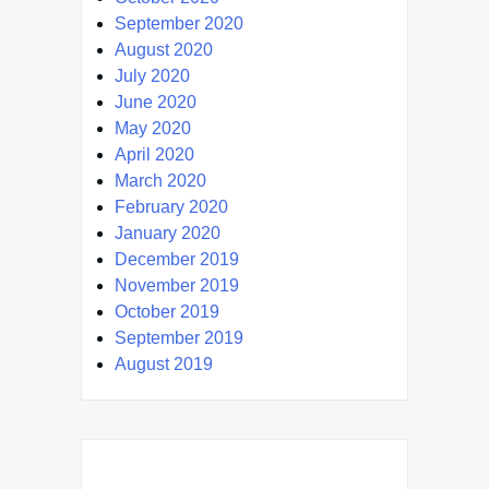
September 2020
August 2020
July 2020
June 2020
May 2020
April 2020
March 2020
February 2020
January 2020
December 2019
November 2019
October 2019
September 2019
August 2019