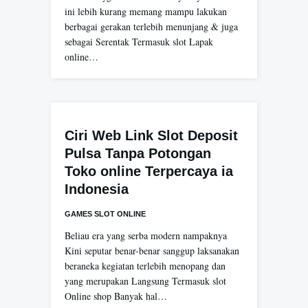
ini lebih kurang memang mampu lakukan
berbagai gerakan terlebih menunjang & juga
sebagai Serentak Termasuk slot Lapak
online…
Ciri Web Link Slot Deposit
Pulsa Tanpa Potongan
Toko online Terpercaya ia
Indonesia
GAMES SLOT ONLINE
Beliau era yang serba modern nampaknya
Kini seputar benar-benar sanggup laksanakan
beraneka kegiatan terlebih menopang dan
yang merupakan Langsung Termasuk slot
Online shop Banyak hal…