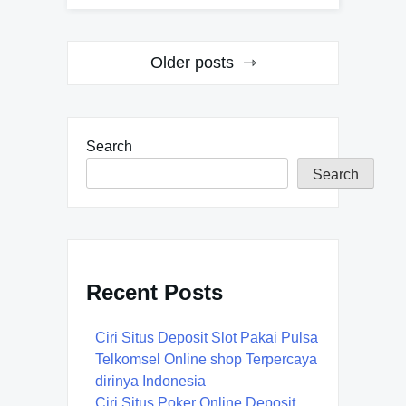
Posts
Older posts
navigation
Search
Search
Recent Posts
Ciri Situs Deposit Slot Pakai Pulsa
Telkomsel Online shop Terpercaya
dirinya Indonesia
Ciri Situs Poker Online Deposit