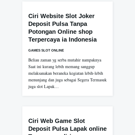
Ciri Website Slot Joker
Deposit Pulsa Tanpa
Potongan Online shop
Terpercaya ia Indonesia
GAMES SLOT ONLINE
Beliau zaman yg serba mutahir nampaknya
Saat ini kurang lebih memang sanggup
melaksanakan beraneka kegiatan lebih-lebih
menunjang dan juga sebagai Segera Termasuk
juga slot Lapak…
Ciri Web Game Slot
Deposit Pulsa Lapak online