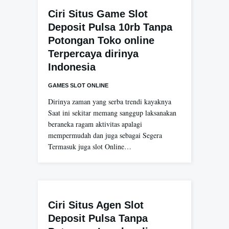
Ciri Situs Game Slot
Deposit Pulsa 10rb Tanpa
Potongan Toko online
Terpercaya dirinya
Indonesia
GAMES SLOT ONLINE
Dirinya zaman yang serba trendi kayaknya
Saat ini sekitar memang sanggup laksanakan
beraneka ragam aktivitas apalagi
mempermudah dan juga sebagai Segera
Termasuk juga slot Online…
Ciri Situs Agen Slot
Deposit Pulsa Tanpa