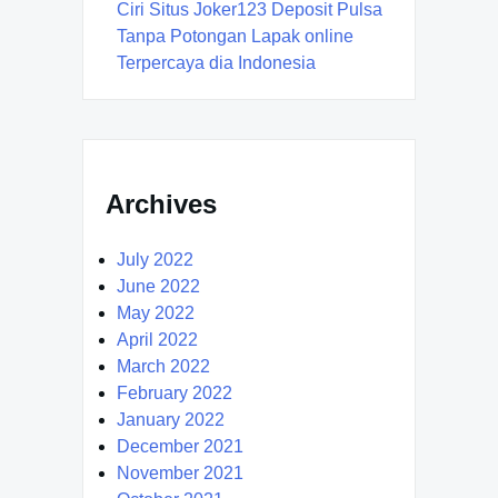
Ciri Situs Joker123 Deposit Pulsa
Tanpa Potongan Lapak online
Terpercaya dia Indonesia
Archives
July 2022
June 2022
May 2022
April 2022
March 2022
February 2022
January 2022
December 2021
November 2021