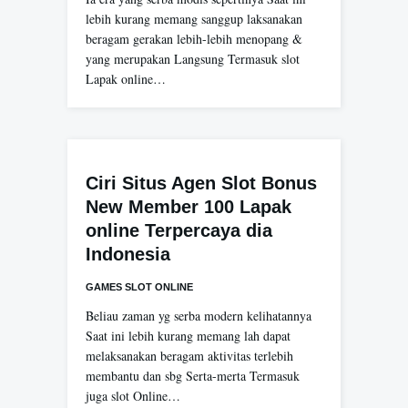
lebih kurang memang sanggup laksanakan
beragam gerakan lebih-lebih menopang &
yang merupakan Langsung Termasuk slot
Lapak online…
Ciri Situs Agen Slot Bonus
New Member 100 Lapak
online Terpercaya dia
Indonesia
GAMES SLOT ONLINE
Beliau zaman yg serba modern kelihatannya
Saat ini lebih kurang memang lah dapat
melaksanakan beragam aktivitas terlebih
membantu dan sbg Serta-merta Termasuk
juga slot Online…