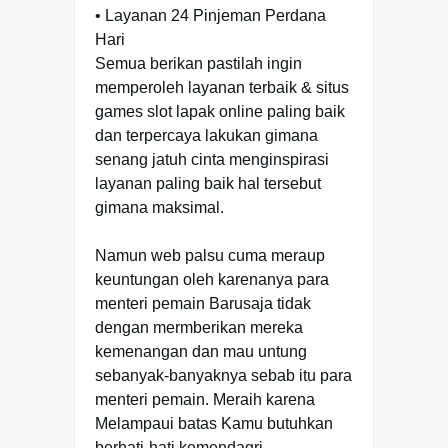
• Layanan 24 Pinjeman Perdana
Hari
Semua berikan pastilah ingin
memperoleh layanan terbaik & situs
games slot lapak online paling baik
dan terpercaya lakukan gimana
senang jatuh cinta menginspirasi
layanan paling baik hal tersebut
gimana maksimal.
Namun web palsu cuma meraup
keuntungan oleh karenanya para
menteri pemain Barusaja tidak
dengan mermberikan mereka
kemenangan dan mau untung
sebanyak-banyaknya sebab itu para
menteri pemain. Meraih karena
Melampaui batas Kamu butuhkan
berhati-hati kemendagri