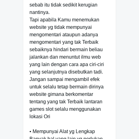
sebab itu tidak sedikit kerugian
nantinya.
Tapi apabila Kamu menemukan
website yg tidak mempunyai
mengomentari ataupun adanya
mengomentari yang tak Terbaik
sebaiknya hindari bermain beliau
jalankan dan menuntut ilmu web
yang lain dengan cara apa ciri-ciri
yang selanjutnya disebutkan tadi.
Jangan sampai mengambil efek
untuk selalu tetap bermain dirinya
website gimana berkomentar
tentang yang tak Terbaik lantaran
games slot selalu menggunakan
lokasi Ori
• Mempunyai Alat yg Lengkap
Banyak hal yang lain yg perlukan