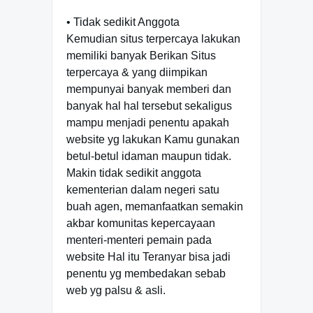
• Tidak sedikit Anggota
Kemudian situs terpercaya lakukan
memiliki banyak Berikan Situs
terpercaya & yang diimpikan
mempunyai banyak memberi dan
banyak hal hal tersebut sekaligus
mampu menjadi penentu apakah
website yg lakukan Kamu gunakan
betul-betul idaman maupun tidak.
Makin tidak sedikit anggota
kementerian dalam negeri satu
buah agen, memanfaatkan semakin
akbar komunitas kepercayaan
menteri-menteri pemain pada
website Hal itu Teranyar bisa jadi
penentu yg membedakan sebab
web yg palsu & asli.