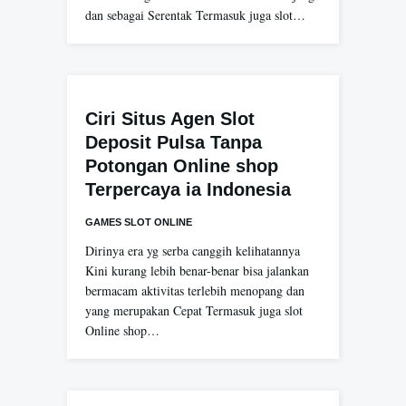
dan sebagai Serentak Termasuk juga slot…
Ciri Situs Agen Slot
Deposit Pulsa Tanpa
Potongan Online shop
Terpercaya ia Indonesia
GAMES SLOT ONLINE
Dirinya era yg serba canggih kelihatannya
Kini kurang lebih benar-benar bisa jalankan
bermacam aktivitas terlebih menopang dan
yang merupakan Cepat Termasuk juga slot
Online shop…