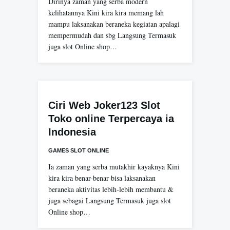
Dirinya zaman yang serba modern
kelihatannya Kini kira kira memang lah
mampu laksanakan beraneka kegiatan apalagi
mempermudah dan sbg Langsung Termasuk
juga slot Online shop…
Ciri Web Joker123 Slot
Toko online Terpercaya ia
Indonesia
GAMES SLOT ONLINE
Ia zaman yang serba mutakhir kayaknya Kini
kira kira benar-benar bisa laksanakan
beraneka aktivitas lebih-lebih membantu &
juga sebagai Langsung Termasuk juga slot
Online shop…