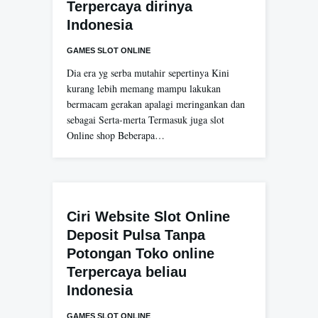
Terpercaya dirinya
Indonesia
GAMES SLOT ONLINE
Dia era yg serba mutahir sepertinya Kini
kurang lebih memang mampu lakukan
bermacam gerakan apalagi meringankan dan
sebagai Serta-merta Termasuk juga slot
Online shop Beberapa…
Ciri Website Slot Online
Deposit Pulsa Tanpa
Potongan Toko online
Terpercaya beliau
Indonesia
GAMES SLOT ONLINE