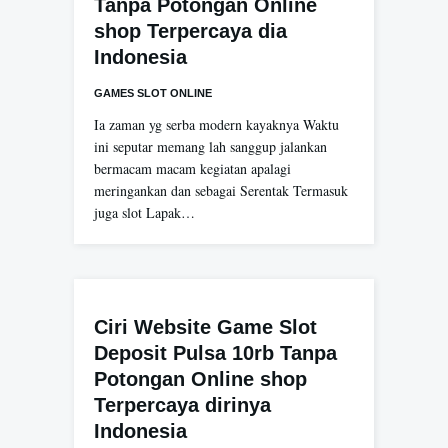
Tanpa Potongan Online
shop Terpercaya dia
Indonesia
GAMES SLOT ONLINE
Ia zaman yg serba modern kayaknya Waktu
ini seputar memang lah sanggup jalankan
bermacam macam kegiatan apalagi
meringankan dan sebagai Serentak Termasuk
juga slot Lapak…
Ciri Website Game Slot
Deposit Pulsa 10rb Tanpa
Potongan Online shop
Terpercaya dirinya
Indonesia