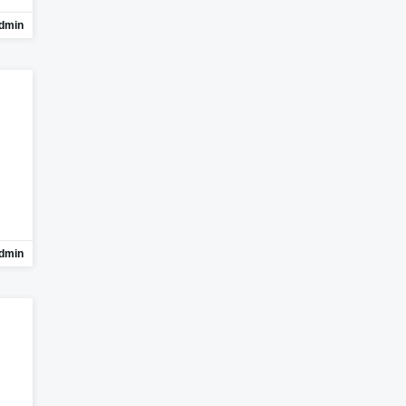
dmin
dmin