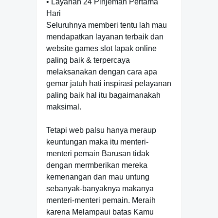
• Layanan 24 Pinjeman Pertama
Hari
Seluruhnya memberi tentu lah mau
mendapatkan layanan terbaik dan
website games slot lapak online
paling baik & terpercaya
melaksanakan dengan cara apa
gemar jatuh hati inspirasi pelayanan
paling baik hal itu bagaimanakah
maksimal.
Tetapi web palsu hanya meraup
keuntungan maka itu menteri-
menteri pemain Barusan tidak
dengan mermberikan mereka
kemenangan dan mau untung
sebanyak-banyaknya makanya
menteri-menteri pemain. Meraih
karena Melampaui batas Kamu