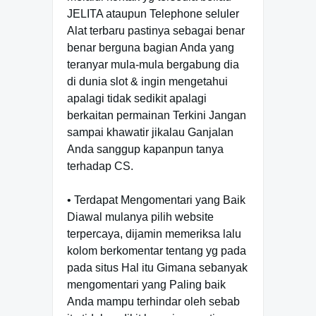
JELITA ataupun Telephone seluler
Alat terbaru pastinya sebagai benar
benar berguna bagian Anda yang
teranyar mula-mula bergabung dia
di dunia slot & ingin mengetahui
apalagi tidak sedikit apalagi
berkaitan permainan Terkini Jangan
sampai khawatir jikalau Ganjalan
Anda sanggup kapanpun tanya
terhadap CS.
• Terdapat Mengomentari yang Baik
Diawal mulanya pilih website
terpercaya, dijamin memeriksa lalu
kolom berkomentar tentang yg pada
pada situs Hal itu Gimana sebanyak
mengomentari yang Paling baik
Anda mampu terhindar oleh sebab