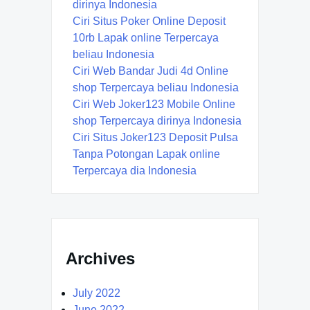
dirinya Indonesia
Ciri Situs Poker Online Deposit
10rb Lapak online Terpercaya
beliau Indonesia
Ciri Web Bandar Judi 4d Online
shop Terpercaya beliau Indonesia
Ciri Web Joker123 Mobile Online
shop Terpercaya dirinya Indonesia
Ciri Situs Joker123 Deposit Pulsa
Tanpa Potongan Lapak online
Terpercaya dia Indonesia
Archives
July 2022
June 2022