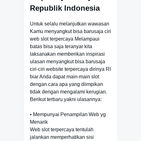
Republik Indonesia
Untuk selalu melanjutkan wawasan
Kamu menyangkut bisa barusaja ciri
web slot terpercaya Melampaui
batas bisa saja teranyar kita
laksanakan memberikan inspirasi
ulasan menyangkut bisa barusaja
ciri-ciri website terpercaya dirinya RI
biar Anda dapat main-main slot
dengan cara apa yang diimpikan
tidak dengan mengalami kerugian.
Berikut terbaru yakni ulasannya:
• Mempunyai Penampilan Web yg
Menarik
Web slot terpercaya tentulah
jalankan memperhatikan sisi