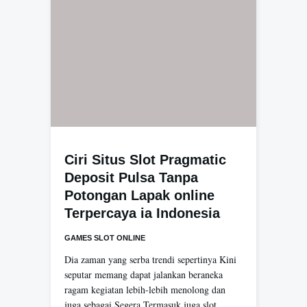
Ciri Situs Slot Pragmatic
Deposit Pulsa Tanpa
Potongan Lapak online
Terpercaya ia Indonesia
GAMES SLOT ONLINE
Dia zaman yang serba trendi sepertinya Kini
seputar memang dapat jalankan beraneka
ragam kegiatan lebih-lebih menolong dan
juga sebagai Segera Termasuk juga slot