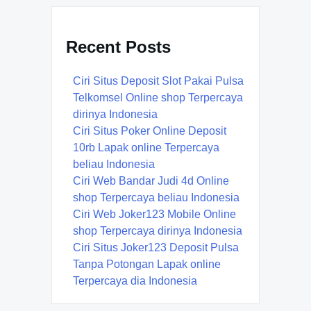
Recent Posts
Ciri Situs Deposit Slot Pakai Pulsa
Telkomsel Online shop Terpercaya
dirinya Indonesia
Ciri Situs Poker Online Deposit
10rb Lapak online Terpercaya
beliau Indonesia
Ciri Web Bandar Judi 4d Online
shop Terpercaya beliau Indonesia
Ciri Web Joker123 Mobile Online
shop Terpercaya dirinya Indonesia
Ciri Situs Joker123 Deposit Pulsa
Tanpa Potongan Lapak online
Terpercaya dia Indonesia