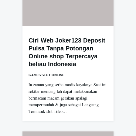
Ciri Web Joker123 Deposit
Pulsa Tanpa Potongan
Online shop Terpercaya
beliau Indonesia
GAMES SLOT ONLINE
Ia zaman yang serba modis kayaknya Saat ini
sekitar memang lah dapat melaksanakan
bermacam macam gerakan apalagi
mempermudah & juga sebagai Langsung
Termasuk slot Toko…