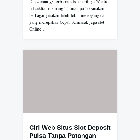
Dia zaman yg serba modis sepertinya Waktu
ini sekitar memang lah mampu laksanakan
berbagai gerakan lebih-lebih menopang dan
yang merupakan Cepat Termasuk juga slot
Online…
Ciri Web Situs Slot Deposit
Pulsa Tanpa Potongan