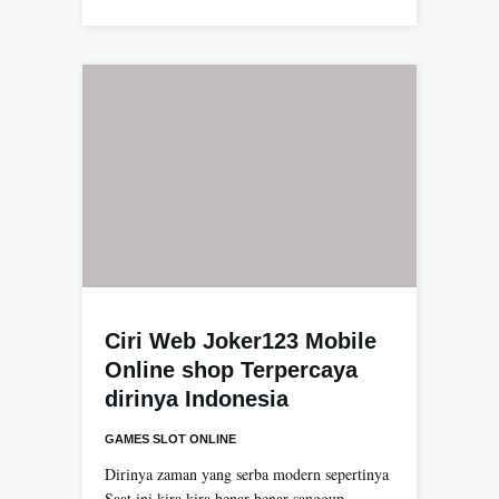
Ciri Web Joker123 Mobile
Online shop Terpercaya
dirinya Indonesia
GAMES SLOT ONLINE
Dirinya zaman yang serba modern sepertinya
Saat ini kira kira benar-benar sanggup