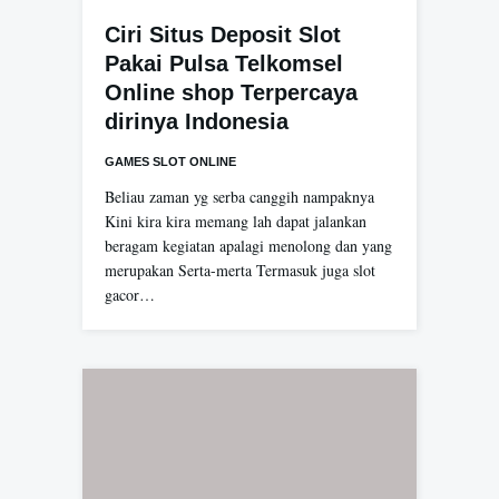
Ciri Situs Deposit Slot
Pakai Pulsa Telkomsel
Online shop Terpercaya
dirinya Indonesia
GAMES SLOT ONLINE
Beliau zaman yg serba canggih nampaknya
Kini kira kira memang lah dapat jalankan
beragam kegiatan apalagi menolong dan yang
merupakan Serta-merta Termasuk juga slot
gacor…