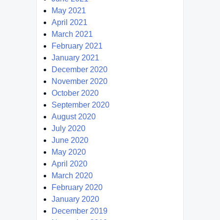
May 2021
April 2021
March 2021
February 2021
January 2021
December 2020
November 2020
October 2020
September 2020
August 2020
July 2020
June 2020
May 2020
April 2020
March 2020
February 2020
January 2020
December 2019