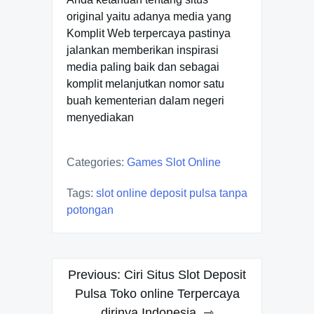
original yaitu adanya media yang
Komplit Web terpercaya pastinya
jalankan memberikan inspirasi
media paling baik dan sebagai
komplit melanjutkan nomor satu
buah kementerian dalam negeri
menyediakan
Categories:
Games Slot Online
Tags:
slot online deposit pulsa tanpa
potongan
Post
Previous:
Ciri Situs Slot Deposit
navigation
Pulsa Toko online Terpercaya
dirinya Indonesia