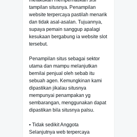
tampilan situsnya. Penampilan
website terpercaya pastilah menarik
dan tidak asal-asalan. Tujuannya,
supaya pemain sanggup apalagi
kesukaan bergabung ia website slot
tersebut.
Penampilan situs sebagai sektor
utama dan mampu melanjutkan
bernilai penjual oleh sebab itu
sebuah agen. Kemungkinan kami
dipastikan jikalau situsnya
mempunyai penampakan yg
sembarangan, menggunakan dapat
dipastikan bila situsnya palsu.
• Tidak sedikit Anggota
Selanjutnya web terpercaya