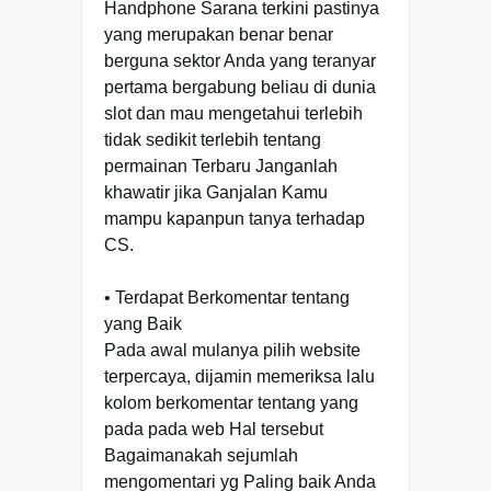
Handphone Sarana terkini pastinya
yang merupakan benar benar
berguna sektor Anda yang teranyar
pertama bergabung beliau di dunia
slot dan mau mengetahui terlebih
tidak sedikit terlebih tentang
permainan Terbaru Janganlah
khawatir jika Ganjalan Kamu
mampu kapanpun tanya terhadap
CS.
• Terdapat Berkomentar tentang
yang Baik
Pada awal mulanya pilih website
terpercaya, dijamin memeriksa lalu
kolom berkomentar tentang yang
pada pada web Hal tersebut
Bagaimanakah sejumlah
mengomentari yg Paling baik Anda