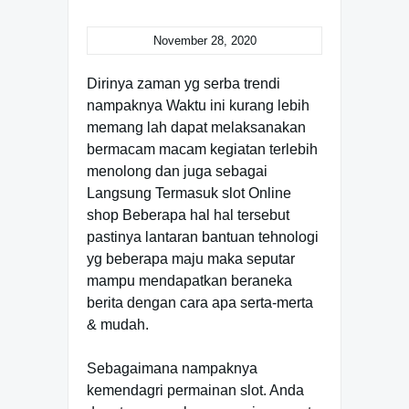
November 28, 2020
Dirinya zaman yg serba trendi
nampaknya Waktu ini kurang lebih
memang lah dapat melaksanakan
bermacam macam kegiatan terlebih
menolong dan juga sebagai
Langsung Termasuk slot Online
shop Beberapa hal hal tersebut
pastinya lantaran bantuan tehnologi
yg beberapa maju maka seputar
mampu mendapatkan beraneka
berita dengan cara apa serta-merta
& mudah.
Sebagaimana nampaknya
kemendagri permainan slot. Anda