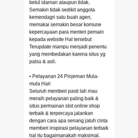
betul idaman ataupun tidak.
Semakin tidak sedikit anggota
kemendagri satu buah agen,
memakai semakin besar komune
kepercayaan para menteri pemain
kepada website Hal tersebut
Terupdate mampu menjadi penentu
yang membedakan karena situs yg
palsu & asli.
• Pelayanan 24 Pinjeman Mula-
mula Hari
Seluruh memberi pasti lah mau
meraih pelayanan paling baik &
situs permainan slot online shop
terbaik & terpercaya jalankan
dengan cara apa senang jatuh cinta
memberi inspirasi pelayanan terbaik
hal itu bagaimanakah maksimal.