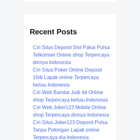
Recent Posts
Ciri Situs Deposit Slot Pakai Pulsa
Telkomsel Online shop Terpercaya
dirinya Indonesia
Ciri Situs Poker Online Deposit
10rb Lapak online Terpercaya
beliau Indonesia
Ciri Web Bandar Judi 4d Online
shop Terpercaya beliau Indonesia
Ciri Web Joker123 Mobile Online
shop Terpercaya dirinya Indonesia
Ciri Situs Joker123 Deposit Pulsa
Tanpa Potongan Lapak online
Terpercaya dia Indonesia