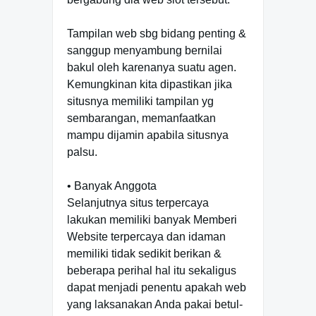
Tampilan web sbg bidang penting &
sanggup menyambung bernilai
bakul oleh karenanya suatu agen.
Kemungkinan kita dipastikan jika
situsnya memiliki tampilan yg
sembarangan, memanfaatkan
mampu dijamin apabila situsnya
palsu.
• Banyak Anggota
Selanjutnya situs terpercaya
lakukan memiliki banyak Memberi
Website terpercaya dan idaman
memiliki tidak sedikit berikan &
beberapa perihal hal itu sekaligus
dapat menjadi penentu apakah web
yang laksanakan Anda pakai betul-