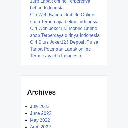
10rb Lapak online Terpercaya
beliau Indonesia
Ciri Web Bandar Judi 4d Online
shop Terpercaya beliau Indonesia
Ciri Web Joker123 Mobile Online
shop Terpercaya dirinya Indonesia
Ciri Situs Joker123 Deposit Pulsa
Tanpa Potongan Lapak online
Terpercaya dia Indonesia
Archives
July 2022
June 2022
May 2022
April 2022