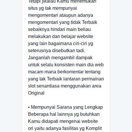
Tetapi jikalau Kamu menemukan
situs yg tak mempunyai
mengomentari ataupun adanya
mengomentari yang tidak Terbaik
sebaiknya hindari main beliau
melakukan dan belajar website
yang lain bagaimana ciri-ciri yg
seterusnya disebutkan tadi.
Janganlah mengambil dampak
untuk selalu konsisten main dia web
macam mana berkomentar tentang
yang tak Terbaik lantaran permainan
slot senantiasa menggunakan area
Original
• Mempunyai Sarana yang Lengkap
Beberapa hal lainnya yg butuhkan
Kamu didapati mengenai website
ori yaitu adanya fasilitas yg Komplit