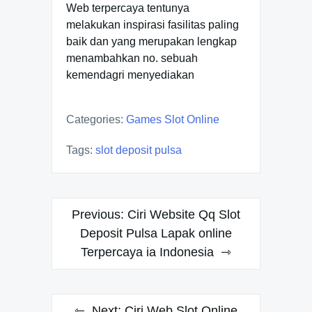
Web terpercaya tentunya
melakukan inspirasi fasilitas paling
baik dan yang merupakan lengkap
menambahkan no. sebuah
kemendagri menyediakan
Categories:
Games Slot Online
Tags:
slot deposit pulsa
Post
Previous:
Ciri Website Qq Slot
navigation
Deposit Pulsa Lapak online
Terpercaya ia Indonesia
Next:
Ciri Web Slot Online