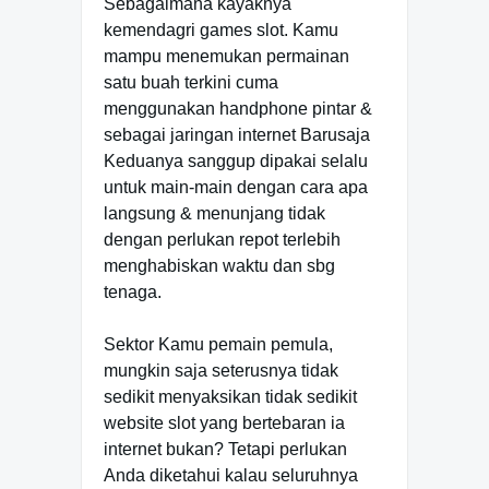
Sebagaimana kayaknya
kemendagri games slot. Kamu
mampu menemukan permainan
satu buah terkini cuma
menggunakan handphone pintar &
sebagai jaringan internet Barusaja
Keduanya sanggup dipakai selalu
untuk main-main dengan cara apa
langsung & menunjang tidak
dengan perlukan repot terlebih
menghabiskan waktu dan sbg
tenaga.
Sektor Kamu pemain pemula,
mungkin saja seterusnya tidak
sedikit menyaksikan tidak sedikit
website slot yang bertebaran ia
internet bukan? Tetapi perlukan
Anda diketahui kalau seluruhnya