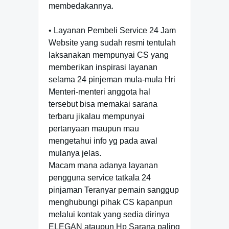
membedakannya.
• Layanan Pembeli Service 24 Jam
Website yang sudah resmi tentulah
laksanakan mempunyai CS yang
memberikan inspirasi layanan
selama 24 pinjeman mula-mula Hri
Menteri-menteri anggota hal
tersebut bisa memakai sarana
terbaru jikalau mempunyai
pertanyaan maupun mau
mengetahui info yg pada awal
mulanya jelas.
Macam mana adanya layanan
pengguna service tatkala 24
pinjaman Teranyar pemain sanggup
menghubungi pihak CS kapanpun
melalui kontak yang sedia dirinya
ELEGAN ataupun Hp Sarana paling