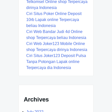
Telkomsel Online shop Terpercaya
dirinya Indonesia
Ciri Situs Poker Online Deposit
10rb Lapak online Terpercaya
beliau Indonesia
Ciri Web Bandar Judi 4d Online
shop Terpercaya beliau Indonesia
Ciri Web Joker123 Mobile Online
shop Terpercaya dirinya Indonesia
Ciri Situs Joker123 Deposit Pulsa
Tanpa Potongan Lapak online
Terpercaya dia Indonesia
Archives
July 2022