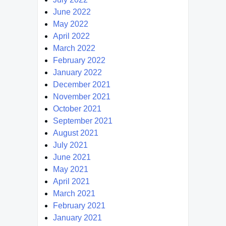
June 2022
May 2022
April 2022
March 2022
February 2022
January 2022
December 2021
November 2021
October 2021
September 2021
August 2021
July 2021
June 2021
May 2021
April 2021
March 2021
February 2021
January 2021