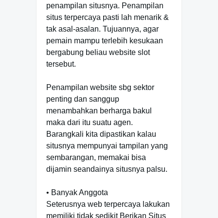
penampilan situsnya. Penampilan
situs terpercaya pasti lah menarik &
tak asal-asalan. Tujuannya, agar
pemain mampu terlebih kesukaan
bergabung beliau website slot
tersebut.
Penampilan website sbg sektor
penting dan sanggup
menambahkan berharga bakul
maka dari itu suatu agen.
Barangkali kita dipastikan kalau
situsnya mempunyai tampilan yang
sembarangan, memakai bisa
dijamin seandainya situsnya palsu.
• Banyak Anggota
Seterusnya web terpercaya lakukan
memiliki tidak sedikit Berikan Situs