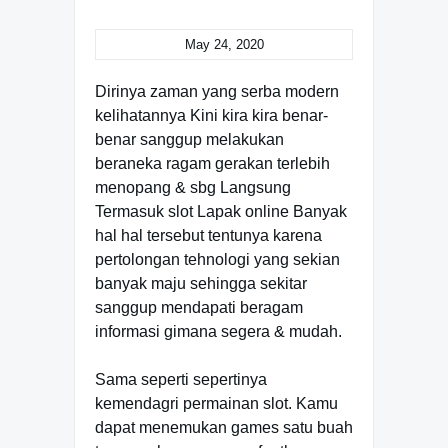
May 24, 2020
Dirinya zaman yang serba modern
kelihatannya Kini kira kira benar-
benar sanggup melakukan
beraneka ragam gerakan terlebih
menopang & sbg Langsung
Termasuk slot Lapak online Banyak
hal hal tersebut tentunya karena
pertolongan tehnologi yang sekian
banyak maju sehingga sekitar
sanggup mendapati beragam
informasi gimana segera & mudah.
Sama seperti sepertinya
kemendagri permainan slot. Kamu
dapat menemukan games satu buah