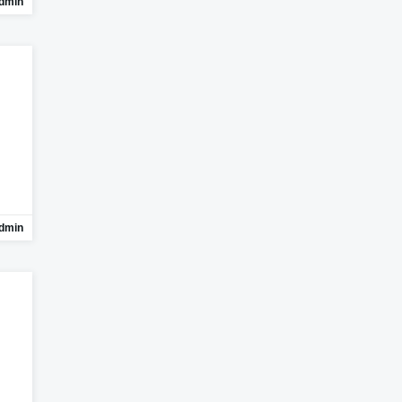
dmin
dmin