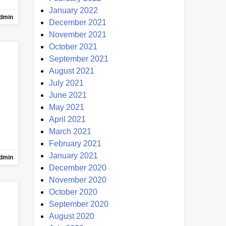
January 2022
dmin
December 2021
November 2021
October 2021
September 2021
August 2021
July 2021
June 2021
May 2021
April 2021
March 2021
February 2021
January 2021
dmin
December 2020
November 2020
October 2020
September 2020
August 2020