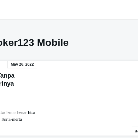
oker123 Mobile
May 26, 2022
Tanpa
rinya
ar benar-benar bisa
i Serta-merta
a