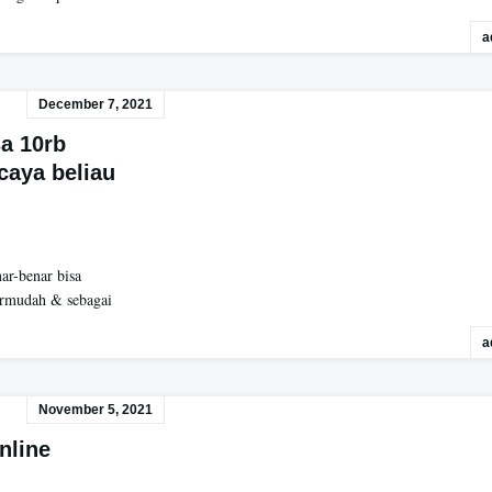
a
December 7, 2021
sa 10rb
caya beliau
ar-benar bisa
ermudah & sebagai
a
November 5, 2021
nline