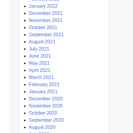
January 2022
December 2021
November 2021
October 2021
September 2021
August 2021
July 2021
June 2021
May 2021
April 2021
March 2021
February 2021
January 2021
December 2020
November 2020
October 2020
September 2020
August 2020