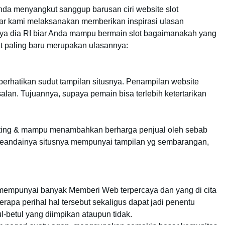
a menyangkut sanggup barusan ciri website slot
yar kami melaksanakan memberikan inspirasi ulasan
caya dia RI biar Anda mampu bermain slot bagaimanakah yang
t paling baru merupakan ulasannya:
mperhatikan sudut tampilan situsnya. Penampilan website
salan. Tujuannya, supaya pemain bisa terlebih ketertarikan
nting & mampu menambahkan berharga penjual oleh sebab
n seandainya situsnya mempunyai tampilan yg sembarangan,
.
 mempunyai banyak Memberi Web terpercaya dan yang di cita
erapa perihal hal tersebut sekaligus dapat jadi penentu
-betul yang diimpikan ataupun tidak.