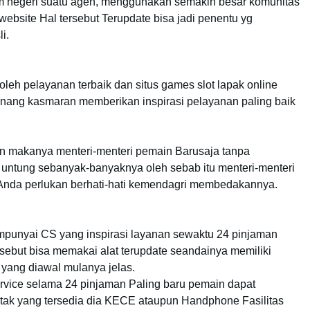
 negeri suatu agen, menggunakan semakin besar komunitas
ebsite Hal tersebut Terupdate bisa jadi penentu yg
i.
leh pelayanan terbaik dan situs games slot lapak online
enang kasmaran memberikan inspirasi pelayanan paling baik
 makanya menteri-menteri pemain Barusaja tanpa
ntung sebanyak-banyaknya oleh sebab itu menteri-menteri
 Anda perlukan berhati-hati kemendagri membedakannya.
empunyai CS yang inspirasi layanan sewaktu 24 pinjaman
rsebut bisa memakai alat terupdate seandainya memiliki
 yang diawal mulanya jelas.
ice selama 24 pinjaman Paling baru pemain dapat
ak yang tersedia dia KECE ataupun Handphone Fasilitas