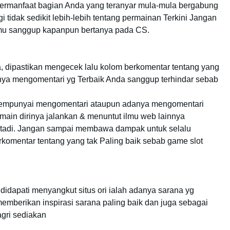
 bermanfaat bagian Anda yang teranyar mula-mula bergabung
 tidak sedikit lebih-lebih tentang permainan Terkini Jangan
mu sanggup kapanpun bertanya pada CS.
, dipastikan mengecek lalu kolom berkomentar tentang yang
nya mengomentari yg Terbaik Anda sanggup terhindar sebab
empunyai mengomentari ataupun adanya mengomentari
rmain dirinya jalankan & menuntut ilmu web lainnya
kan tadi. Jangan sampai membawa dampak untuk selalu
komentar tentang yang tak Paling baik sebab game slot
didapati menyangkut situs ori ialah adanya sarana yg
memberikan inspirasi sarana paling baik dan juga sebagai
gri sediakan