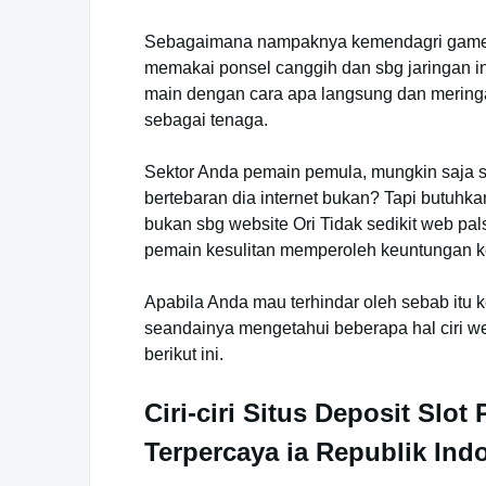
Sebagaimana nampaknya kemendagri games
memakai ponsel canggih dan sbg jaringan in
main dengan cara apa langsung dan meringa
sebagai tenaga.
Sektor Anda pemain pemula, mungkin saja set
bertebaran dia internet bukan? Tapi butuhk
bukan sbg website Ori Tidak sedikit web p
pemain kesulitan memperoleh keuntungan k
Apabila Anda mau terhindar oleh sebab itu ke
seandainya mengetahui beberapa hal ciri we
berikut ini.
Ciri-ciri Situs Deposit Slo
Terpercaya ia Republik Ind