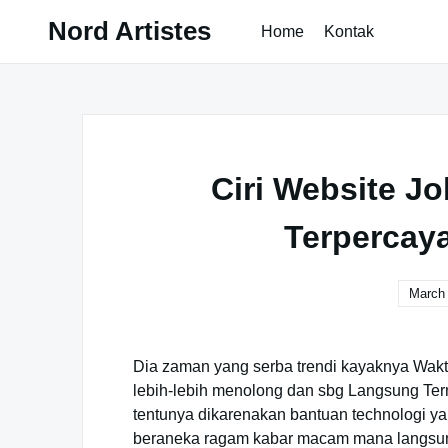
Skip
Nord Artistes
Home
Kontak
to
content
Ciri Website J
Terpercaya
March 
Dia zaman yang serba trendi kayaknya Waktu
lebih-lebih menolong dan sbg Langsung Term
tentunya dikarenakan bantuan technologi 
beraneka ragam kabar macam mana langsu