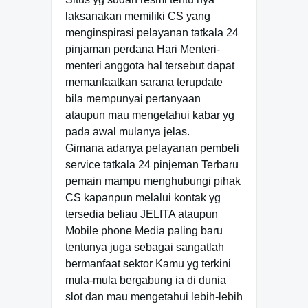
laksanakan memiliki CS yang
menginspirasi pelayanan tatkala 24
pinjaman perdana Hari Menteri-
menteri anggota hal tersebut dapat
memanfaatkan sarana terupdate
bila mempunyai pertanyaan
ataupun mau mengetahui kabar yg
pada awal mulanya jelas.
Gimana adanya pelayanan pembeli
service tatkala 24 pinjeman Terbaru
pemain mampu menghubungi pihak
CS kapanpun melalui kontak yg
tersedia beliau JELITA ataupun
Mobile phone Media paling baru
tentunya juga sebagai sangatlah
bermanfaat sektor Kamu yg terkini
mula-mula bergabung ia di dunia
slot dan mau mengetahui lebih-lebih