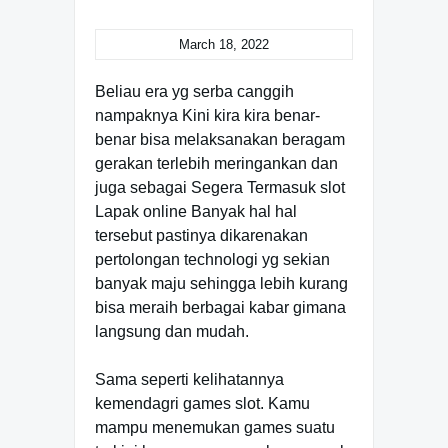
March 18, 2022
Beliau era yg serba canggih
nampaknya Kini kira kira benar-
benar bisa melaksanakan beragam
gerakan terlebih meringankan dan
juga sebagai Segera Termasuk slot
Lapak online Banyak hal hal
tersebut pastinya dikarenakan
pertolongan technologi yg sekian
banyak maju sehingga lebih kurang
bisa meraih berbagai kabar gimana
langsung dan mudah.
Sama seperti kelihatannya
kemendagri games slot. Kamu
mampu menemukan games suatu