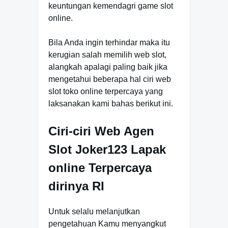
keuntungan kemendagri game slot
online.
Bila Anda ingin terhindar maka itu
kerugian salah memilih web slot,
alangkah apalagi paling baik jika
mengetahui beberapa hal ciri web
slot toko online terpercaya yang
laksanakan kami bahas berikut ini.
Ciri-ciri Web Agen
Slot Joker123 Lapak
online Terpercaya
dirinya RI
Untuk selalu melanjutkan
pengetahuan Kamu menyangkut