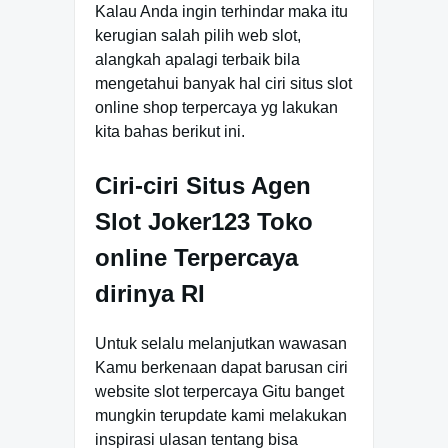
Kalau Anda ingin terhindar maka itu
kerugian salah pilih web slot,
alangkah apalagi terbaik bila
mengetahui banyak hal ciri situs slot
online shop terpercaya yg lakukan
kita bahas berikut ini.
Ciri-ciri Situs Agen
Slot Joker123 Toko
online Terpercaya
dirinya RI
Untuk selalu melanjutkan wawasan
Kamu berkenaan dapat barusan ciri
website slot terpercaya Gitu banget
mungkin terupdate kami melakukan
inspirasi ulasan tentang bisa