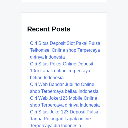
Recent Posts
Ciri Situs Deposit Slot Pakai Pulsa
Telkomsel Online shop Terpercaya
dirinya Indonesia
Ciri Situs Poker Online Deposit
10rb Lapak online Terpercaya
beliau Indonesia
Ciri Web Bandar Judi 4d Online
shop Terpercaya beliau Indonesia
Ciri Web Joker123 Mobile Online
shop Terpercaya dirinya Indonesia
Ciri Situs Joker123 Deposit Pulsa
Tanpa Potongan Lapak online
Terpercaya dia Indonesia