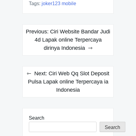
Tags:
joker123 mobile
Post
Previous:
Ciri Website Bandar Judi
navigation
4d Lapak online Terpercaya
dirinya Indonesia
Next:
Ciri Web Qq Slot Deposit
Pulsa Lapak online Terpercaya ia
Indonesia
Search
Search