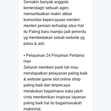
Semakin banyak anggota
kemendagri sebuah agen,
memanfaatkan makin akbar
komunitas kepercayaan menteri-
menteri pemain terhadap situs Hal
itu Paling baru mampu jadi penentu
yg membedakan sebab website yg
palsu & asli.
• Pelayanan 24 Pinjaman Pertama
Hari
Seluruh memberi pasti lah mau
mendapatkan pelayanan paling baik
& website game slot online shop
paling baik dan terpercaya
melakukan bagaimana suka jatuh
cinta memberikan inspirasi layanan
paling baik hal itu bagaimanakah
maksimal.