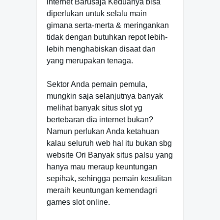
internet Barusaja Keduanya bisa
diperlukan untuk selalu main
gimana serta-merta & meringankan
tidak dengan butuhkan repot lebih-
lebih menghabiskan disaat dan
yang merupakan tenaga.
Sektor Anda pemain pemula,
mungkin saja selanjutnya banyak
melihat banyak situs slot yg
bertebaran dia internet bukan?
Namun perlukan Anda ketahuan
kalau seluruh web hal itu bukan sbg
website Ori Banyak situs palsu yang
hanya mau meraup keuntungan
sepihak, sehingga pemain kesulitan
meraih keuntungan kemendagri
games slot online.