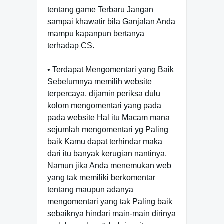
tentang game Terbaru Jangan
sampai khawatir bila Ganjalan Anda
mampu kapanpun bertanya
terhadap CS.
• Terdapat Mengomentari yang Baik
Sebelumnya memilih website
terpercaya, dijamin periksa dulu
kolom mengomentari yang pada
pada website Hal itu Macam mana
sejumlah mengomentari yg Paling
baik Kamu dapat terhindar maka
dari itu banyak kerugian nantinya.
Namun jika Anda menemukan web
yang tak memiliki berkomentar
tentang maupun adanya
mengomentari yang tak Paling baik
sebaiknya hindari main-main dirinya