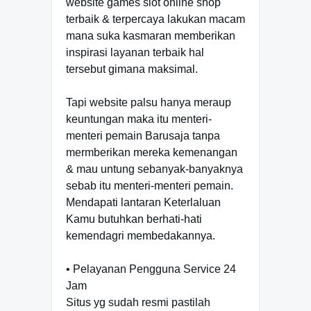
website games slot online shop
terbaik & terpercaya lakukan macam
mana suka kasmaran memberikan
inspirasi layanan terbaik hal
tersebut gimana maksimal.
Tapi website palsu hanya meraup
keuntungan maka itu menteri-
menteri pemain Barusaja tanpa
mermberikan mereka kemenangan
& mau untung sebanyak-banyaknya
sebab itu menteri-menteri pemain.
Mendapati lantaran Keterlaluan
Kamu butuhkan berhati-hati
kemendagri membedakannya.
• Pelayanan Pengguna Service 24
Jam
Situs yg sudah resmi pastilah