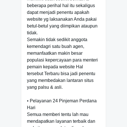
beberapa perihal hal itu sekaligus
dapat menjadi penentu apakah
website yg laksanakan Anda pakai
betul-betul yang diimpikan ataupun
tidak.
Semakin tidak sedikit anggota
kemendagri satu buah agen,
memanfaatkan makin besar
populasi kepercayaan para menteri
pemain kepada website Hal
tersebut Terbaru bisa jadi penentu
yang membedakan lantaran situs
yang palsu & asli.
• Pelayanan 24 Pinjeman Perdana
Hari
Semua memberi tentu lah mau
mendapatkan layanan terbaik dan