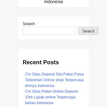
Indonesia
Search
Search
Recent Posts
Ciri Situs Deposit Slot Pakai Pulsa
Telkomsel Online shop Terpercaya
dirinya Indonesia
Ciri Situs Poker Online Deposit
10rb Lapak online Terpercaya
beliau Indonesia