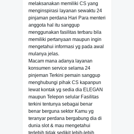
melaksanakan memiliki CS yang
menginspirasi layanan sewaktu 24
pinjaman perdana Hari Para menteri
anggota hal itu sanggup
menggunakan fasilitas terbaru bila
memiliki pertanyaan maupun ingin
mengetahui informasi yg pada awal
mulanya jelas.
Macam mana adanya layanan
konsumen service selama 24
pinjeman Terkini pemain sanggup
menghubungi pihak CS kapanpun
lewat kontak yg sedia dia ELEGAN
maupun Telepon selular Fasilitas
terkini tentunya sebagai benar
benar berguna sektor Kamu yg
teranyar perdana bergabung dia di
dunia slot & mau mengetahui
terlebih tidak sedikit lebih-lebih