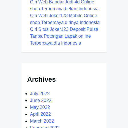
Ciri Web Bandar Judi 4d Online
shop Terpercaya beliau Indonesia
Ciri Web Joker123 Mobile Online
shop Terpercaya dirinya Indonesia
Ciri Situs Joker123 Deposit Pulsa
Tanpa Potongan Lapak online
Terpercaya dia Indonesia
Archives
July 2022
June 2022
May 2022
April 2022
March 2022
February 2022