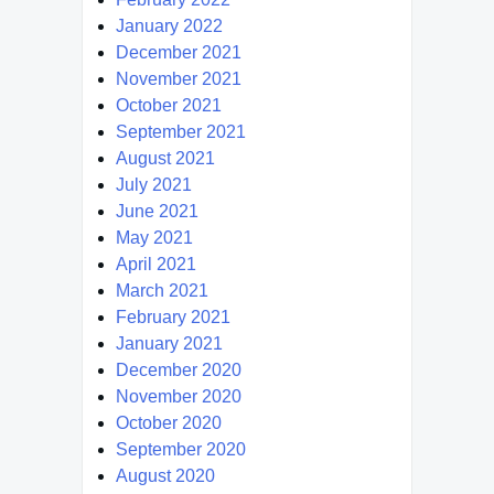
January 2022
December 2021
November 2021
October 2021
September 2021
August 2021
July 2021
June 2021
May 2021
April 2021
March 2021
February 2021
January 2021
December 2020
November 2020
October 2020
September 2020
August 2020