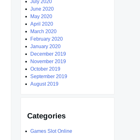
July 2020
June 2020
May 2020
April 2020
March 2020
February 2020
January 2020
December 2019
November 2019
October 2019
September 2019
August 2019
Categories
Games Slot Online