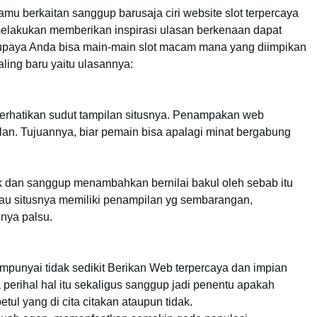
 berkaitan sanggup barusaja ciri website slot terpercaya
 melakukan memberikan inspirasi ulasan berkenaan dapat
RI supaya Anda bisa main-main slot macam mana yang diimpikan
ling baru yaitu ulasannya:
perhatikan sudut tampilan situsnya. Penampakan web
alan. Tujuannya, biar pemain bisa apalagi minat bergabung
ak dan sanggup menambahkan bernilai bakul oleh sebab itu
lau situsnya memiliki penampilan yg sembarangan,
nya palsu.
mpunyai tidak sedikit Berikan Web terpercaya dan impian
 perihal hal itu sekaligus sanggup jadi penentu apakah
ul yang di cita citakan ataupun tidak.