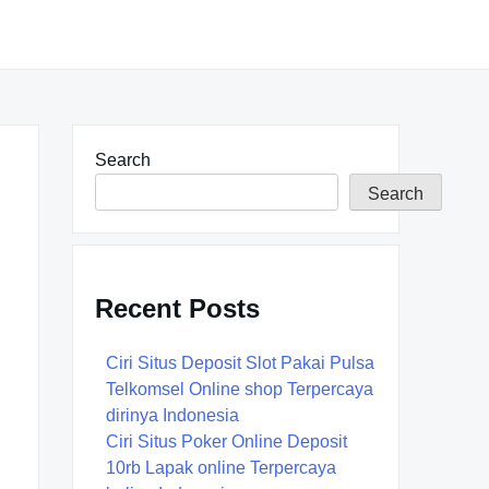
Search
Search
Recent Posts
Ciri Situs Deposit Slot Pakai Pulsa
Telkomsel Online shop Terpercaya
dirinya Indonesia
Ciri Situs Poker Online Deposit
10rb Lapak online Terpercaya