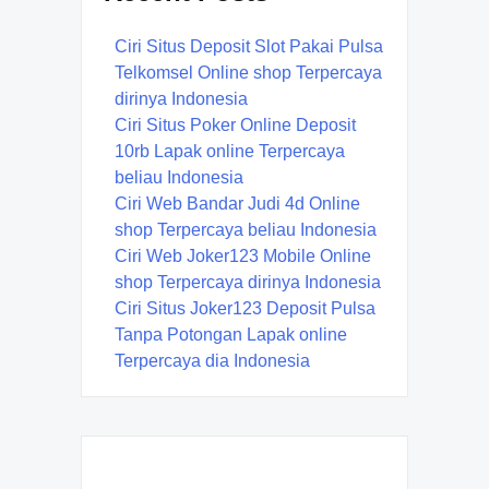
Ciri Situs Deposit Slot Pakai Pulsa
Telkomsel Online shop Terpercaya
dirinya Indonesia
Ciri Situs Poker Online Deposit
10rb Lapak online Terpercaya
beliau Indonesia
Ciri Web Bandar Judi 4d Online
shop Terpercaya beliau Indonesia
Ciri Web Joker123 Mobile Online
shop Terpercaya dirinya Indonesia
Ciri Situs Joker123 Deposit Pulsa
Tanpa Potongan Lapak online
Terpercaya dia Indonesia