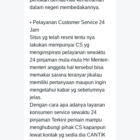
dalam negeri membedakannya.
• Pelayanan Customer Service 24
Jam
Situs yg telah resmi tentu nya
lakukan mempunyai CS yg
menginspirasi pelayanan sewaktu
24 pinjaman mula-mula Hri Menteri-
menteri anggota hal tersebut bisa
memakai sarana teranyar jikalau
memiliki pertanyaan maupun ingin
mengetahui kabar yg sebelumnya
jelas.
Dengan cara apa adanya layanan
konsumen service sewaktu 24
pinjaman Terkini pemain mampu
menghubungi pihak CS kapanpun
lewat kontak yg sedia dia CANTIK