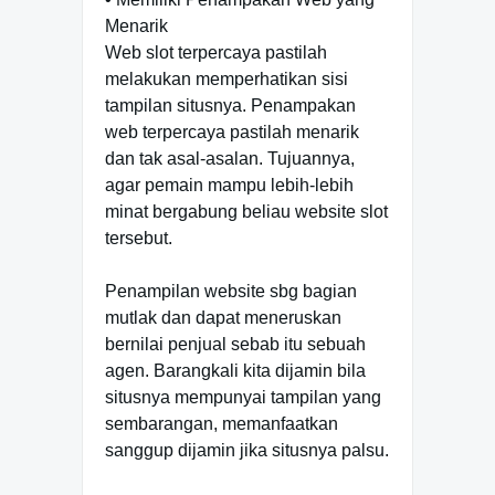
Menarik
Web slot terpercaya pastilah
melakukan memperhatikan sisi
tampilan situsnya. Penampakan
web terpercaya pastilah menarik
dan tak asal-asalan. Tujuannya,
agar pemain mampu lebih-lebih
minat bergabung beliau website slot
tersebut.
Penampilan website sbg bagian
mutlak dan dapat meneruskan
bernilai penjual sebab itu sebuah
agen. Barangkali kita dijamin bila
situsnya mempunyai tampilan yang
sembarangan, memanfaatkan
sanggup dijamin jika situsnya palsu.