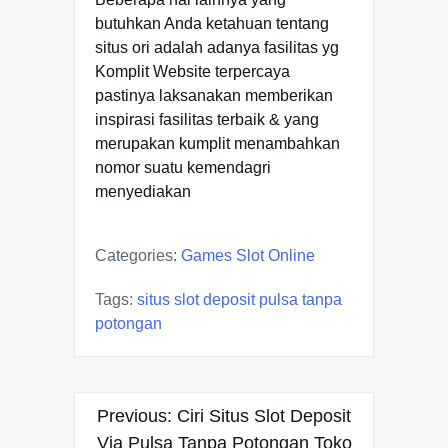
butuhkan Anda ketahuan tentang
situs ori adalah adanya fasilitas yg
Komplit Website terpercaya
pastinya laksanakan memberikan
inspirasi fasilitas terbaik & yang
merupakan kumplit menambahkan
nomor suatu kemendagri
menyediakan
Categories:
Games Slot Online
Tags:
situs slot deposit pulsa tanpa
potongan
Post
Previous:
Ciri Situs Slot Deposit
navigation
Via Pulsa Tanpa Potongan Toko