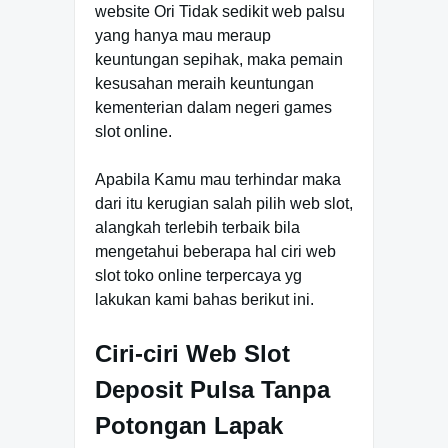
website Ori Tidak sedikit web palsu
yang hanya mau meraup
keuntungan sepihak, maka pemain
kesusahan meraih keuntungan
kementerian dalam negeri games
slot online.
Apabila Kamu mau terhindar maka
dari itu kerugian salah pilih web slot,
alangkah terlebih terbaik bila
mengetahui beberapa hal ciri web
slot toko online terpercaya yg
lakukan kami bahas berikut ini.
Ciri-ciri Web Slot
Deposit Pulsa Tanpa
Potongan Lapak