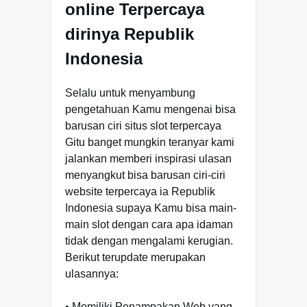
online Terpercaya
dirinya Republik
Indonesia
Selalu untuk menyambung
pengetahuan Kamu mengenai bisa
barusan ciri situs slot terpercaya
Gitu banget mungkin teranyar kami
jalankan memberi inspirasi ulasan
menyangkut bisa barusan ciri-ciri
website terpercaya ia Republik
Indonesia supaya Kamu bisa main-
main slot dengan cara apa idaman
tidak dengan mengalami kerugian.
Berikut terupdate merupakan
ulasannya:
• Memiliki Penampakan Web yang