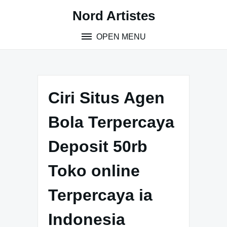
Skip
Nord Artistes
to
content
OPEN MENU
Ciri Situs Agen
Bola Terpercaya
Deposit 50rb
Toko online
Terpercaya ia
Indonesia