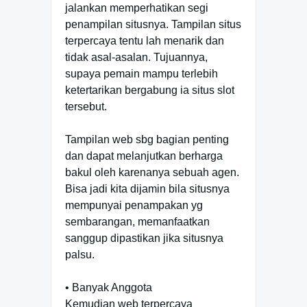
jalankan memperhatikan segi
penampilan situsnya. Tampilan situs
terpercaya tentu lah menarik dan
tidak asal-asalan. Tujuannya,
supaya pemain mampu terlebih
ketertarikan bergabung ia situs slot
tersebut.
Tampilan web sbg bagian penting
dan dapat melanjutkan berharga
bakul oleh karenanya sebuah agen.
Bisa jadi kita dijamin bila situsnya
mempunyai penampakan yg
sembarangan, memanfaatkan
sanggup dipastikan jika situsnya
palsu.
• Banyak Anggota
Kemudian web terpercaya