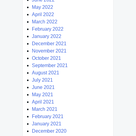
May 2022
April 2022
March 2022
February 2022
January 2022
December 2021
November 2021
October 2021
September 2021
August 2021
July 2021
June 2021
May 2021
April 2021
March 2021
February 2021
January 2021
December 2020