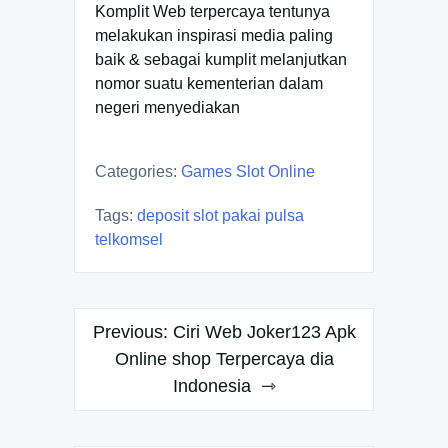
Komplit Web terpercaya tentunya
melakukan inspirasi media paling
baik & sebagai kumplit melanjutkan
nomor suatu kementerian dalam
negeri menyediakan
Categories:
Games Slot Online
Tags:
deposit slot pakai pulsa
telkomsel
Post
Previous:
Ciri Web Joker123 Apk
navigation
Online shop Terpercaya dia
Indonesia