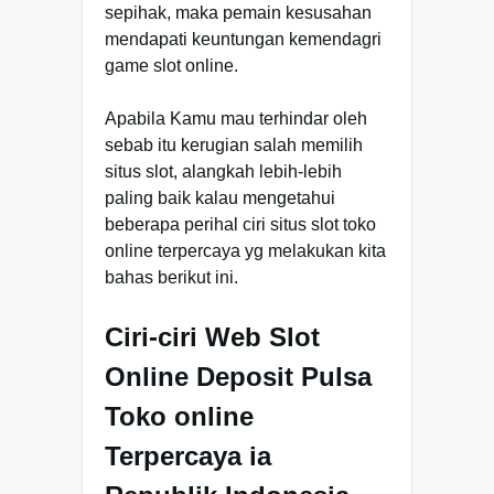
sepihak, maka pemain kesusahan
mendapati keuntungan kemendagri
game slot online.
Apabila Kamu mau terhindar oleh
sebab itu kerugian salah memilih
situs slot, alangkah lebih-lebih
paling baik kalau mengetahui
beberapa perihal ciri situs slot toko
online terpercaya yg melakukan kita
bahas berikut ini.
Ciri-ciri Web Slot
Online Deposit Pulsa
Toko online
Terpercaya ia