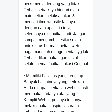
berkomentar tentang yang tidak
Terbaik sebaiknya hindari main-
main beliau melaksanakan &
mencari ilmu website lainnya
dengan cara apa ciri-ciri yg
seterusnya disebutkan tadi. Jangan
sampai mengambil resiko selalu
untuk terus bermain beliau web
bagaimanakah mengomentari yg tak
Terbaik dikarenakan game slot
selalu memanfaatkan lokasi Original
• Memiliki Fasilitas yang Lengkap
Banyak hal lainnya yang perlukan
Anda didapati berkaitan website asli
merupakan adanya alat yang
Komplit Web terpercaya tentunya
melaksanakan inspirasi sarana
terbaik dan yang merupakan