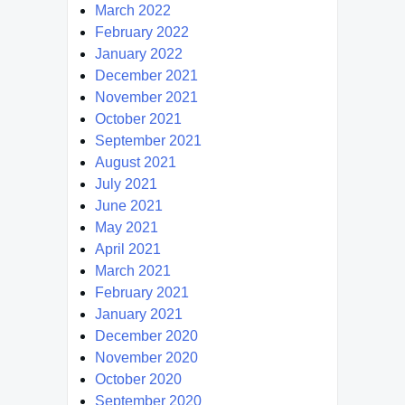
March 2022
February 2022
January 2022
December 2021
November 2021
October 2021
September 2021
August 2021
July 2021
June 2021
May 2021
April 2021
March 2021
February 2021
January 2021
December 2020
November 2020
October 2020
September 2020