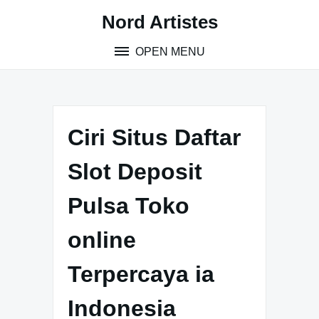
Skip
Nord Artistes
to
content
OPEN MENU
Ciri Situs Daftar
Slot Deposit
Pulsa Toko
online
Terpercaya ia
Indonesia