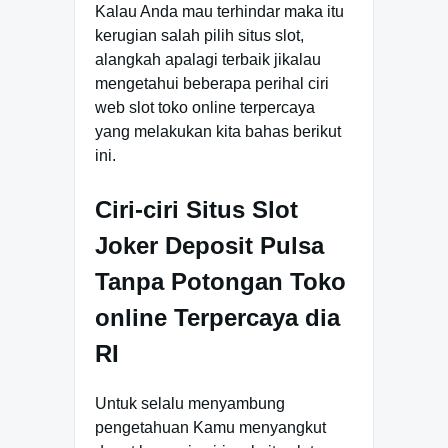
Kalau Anda mau terhindar maka itu
kerugian salah pilih situs slot,
alangkah apalagi terbaik jikalau
mengetahui beberapa perihal ciri
web slot toko online terpercaya
yang melakukan kita bahas berikut
ini.
Ciri-ciri Situs Slot
Joker Deposit Pulsa
Tanpa Potongan Toko
online Terpercaya dia
RI
Untuk selalu menyambung
pengetahuan Kamu menyangkut