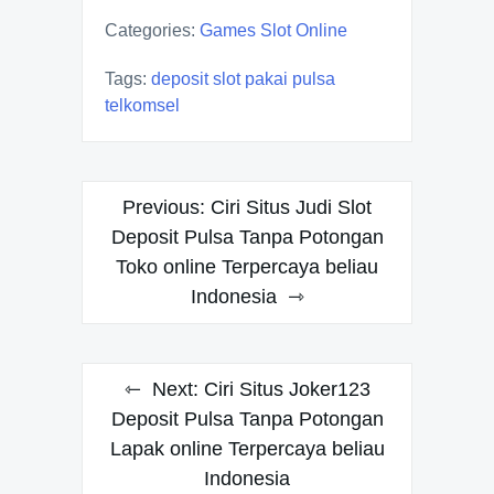
Categories:
Games Slot Online
Tags:
deposit slot pakai pulsa
telkomsel
Post
Previous:
Ciri Situs Judi Slot
navigation
Deposit Pulsa Tanpa Potongan
Toko online Terpercaya beliau
Indonesia
Next:
Ciri Situs Joker123
Deposit Pulsa Tanpa Potongan
Lapak online Terpercaya beliau
Indonesia