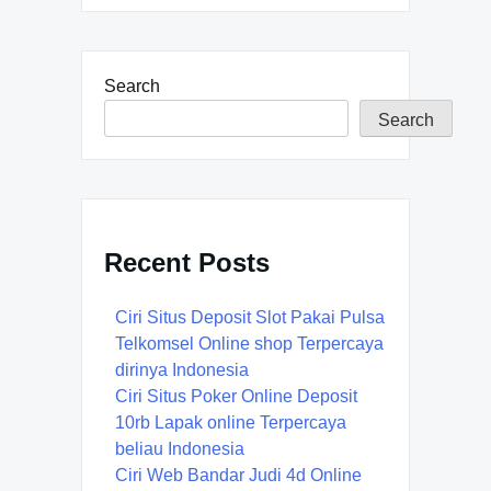
Search
Search
Recent Posts
Ciri Situs Deposit Slot Pakai Pulsa
Telkomsel Online shop Terpercaya
dirinya Indonesia
Ciri Situs Poker Online Deposit
10rb Lapak online Terpercaya
beliau Indonesia
Ciri Web Bandar Judi 4d Online