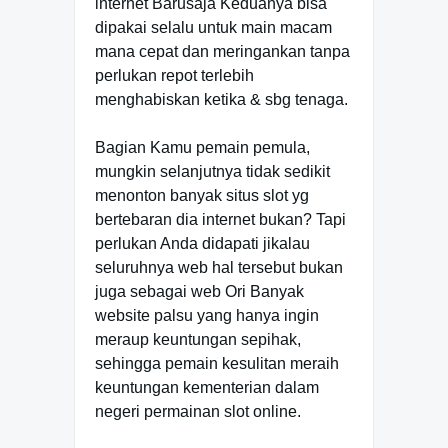
internet Barusaja Keduanya bisa
dipakai selalu untuk main macam
mana cepat dan meringankan tanpa
perlukan repot terlebih
menghabiskan ketika & sbg tenaga.
Bagian Kamu pemain pemula,
mungkin selanjutnya tidak sedikit
menonton banyak situs slot yg
bertebaran dia internet bukan? Tapi
perlukan Anda didapati jikalau
seluruhnya web hal tersebut bukan
juga sebagai web Ori Banyak
website palsu yang hanya ingin
meraup keuntungan sepihak,
sehingga pemain kesulitan meraih
keuntungan kementerian dalam
negeri permainan slot online.