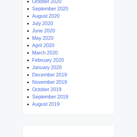
October 2020
September 2020
August 2020
July 2020
June 2020
May 2020
April 2020
March 2020
February 2020
January 2020
December 2019
November 2019
October 2019
September 2019
August 2019