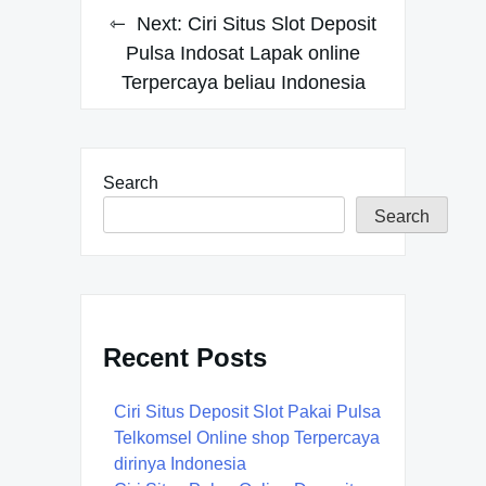
Next:
Ciri Situs Slot Deposit
Pulsa Indosat Lapak online
Terpercaya beliau Indonesia
Search
Search
Recent Posts
Ciri Situs Deposit Slot Pakai Pulsa
Telkomsel Online shop Terpercaya
dirinya Indonesia