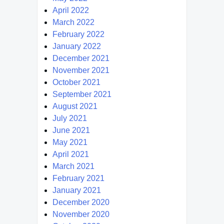
April 2022
March 2022
February 2022
January 2022
December 2021
November 2021
October 2021
September 2021
August 2021
July 2021
June 2021
May 2021
April 2021
March 2021
February 2021
January 2021
December 2020
November 2020