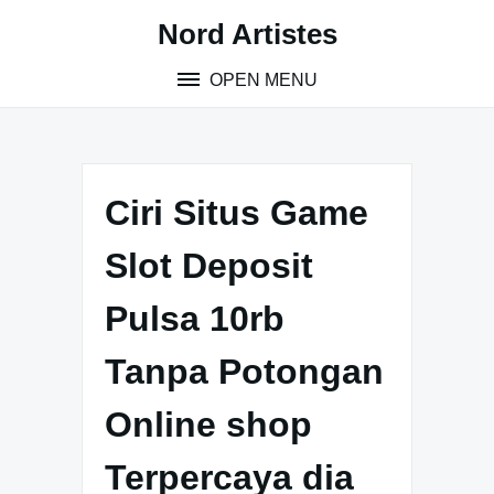
Skip
Nord Artistes
to
content
OPEN MENU
Ciri Situs Game
Slot Deposit
Pulsa 10rb
Tanpa Potongan
Online shop
Terpercaya dia