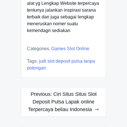
alat yg Lengkap Website terpercaya
tentunya jalankan inspirasi sarana
terbaik dan juga sebagai lengkap
meneruskan nomer suatu
kemendagri sediakan
Categories:
Games Slot Online
Tags:
judi slot deposit pulsa tanpa
potongan
Post
Previous:
Ciri Situs Situs Slot
navigation
Deposit Pulsa Lapak online
Terpercaya beliau Indonesia