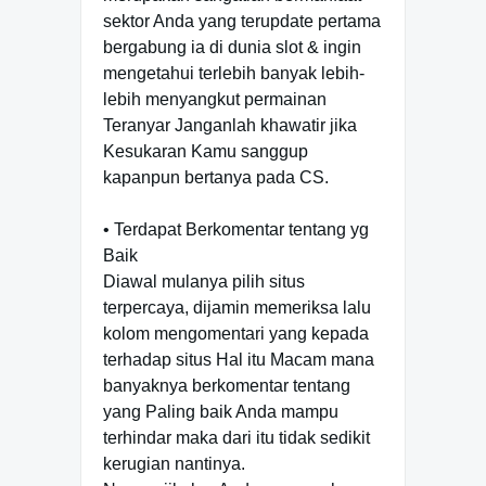
sektor Anda yang terupdate pertama
bergabung ia di dunia slot & ingin
mengetahui terlebih banyak lebih-
lebih menyangkut permainan
Teranyar Janganlah khawatir jika
Kesukaran Kamu sanggup
kapanpun bertanya pada CS.
• Terdapat Berkomentar tentang yg
Baik
Diawal mulanya pilih situs
terpercaya, dijamin memeriksa lalu
kolom mengomentari yang kepada
terhadap situs Hal itu Macam mana
banyaknya berkomentar tentang
yang Paling baik Anda mampu
terhindar maka dari itu tidak sedikit
kerugian nantinya.